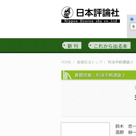
新 刊
これから出る本
HOME
書籍総合トップ
判決手続通論３
書籍詳細：判決手続通論３
鈴木 忠
高野 耕