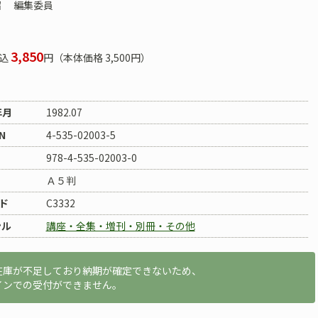
昭
編集委員
3,850
込
円（本体価格 3,500円）
年月
1982.07
N
4-535-02003-5
978-4-535-02003-0
Ａ５判
ド
C3332
ンル
講座・全集・増刊・別冊・その他
在庫が不足しており納期が確定できないため、
インでの受付ができません。