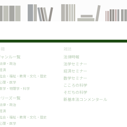
書籍
雑誌
ジャンル一覧
法律時報
法律・政治
法学セミナー
経済
経済セミナー
社会・福祉・教育・文化・歴史
数学セミナー
心理・医学
こころの科学
数学・物理学・科学
そだちの科学
シリーズ一覧
新基本法コンメンタール
法律・政治
経済
社会・福祉・教育・文化・歴史
心理・医学