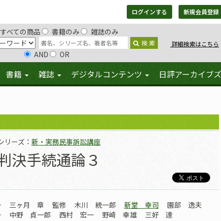
ログインする
新規会員登録
すべての商品
書籍のみ
雑誌のみ
検 索
詳細検索はこちら
AND
OR
書籍
雑誌
デジタルコンテンツ
日評アーカイブ
シリーズ：
新・実務民事訴訟講座
判決手続通論３
一
三ヶ月 章
監修
木川 統一郎
新堂 幸司
園部 逸夫
一
中野 貞一郎
西村 宏一
野崎 幸雄
三好 達