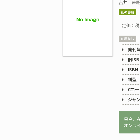
吉井 直
紙の書籍
定価：税
在庫なし
発刊
旧ISB
ISBN
判型
Cコー
ジャ
只今、
オンラ