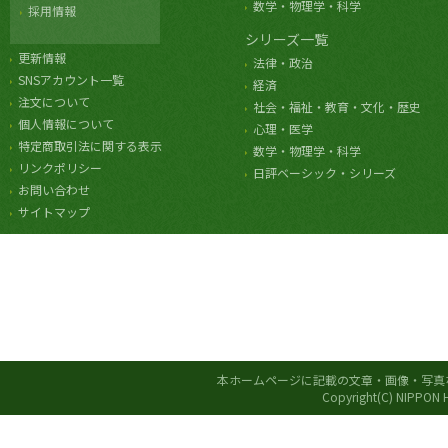
数学・物理学・科学
採用情報
シリーズ一覧
更新情報
法律・政治
SNSアカウント一覧
経済
注文について
社会・福祉・教育・文化・歴史
個人情報について
心理・医学
特定商取引法に関する表示
数学・物理学・科学
リンクポリシー
日評ベーシック・シリーズ
お問い合わせ
サイトマップ
本ホームページに記載の文章・画像・写真
Copyright(C) NIPPON