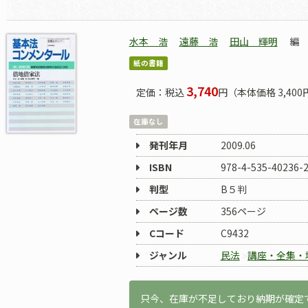
水本 浩
遠藤 浩
田山 輝明
編
紙の書籍
3,740
定価：税込
円（本体価格 3,400
在庫なし
発刊年月
2009.06
ISBN
978-4-535-40236-
判型
B５判
ページ数
356ページ
Cコード
C9432
ジャンル
民法
講座・全集・
只今、在庫が不足しており納期が確定