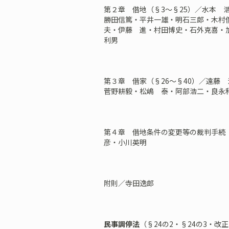
第２章 借地（§3～§25）／水本 
勝田信篤・平井一雄・明石三郎・木村
夫・伊藤 進・村田博史・石外克喜・
利男
第３章 借家（§26～§40）／遠藤
菅野耕毅・松嶋 泰・阿部浩二・良永
第４章 借地条件の変更等の裁判手続（
彦・小川英明
附則／寺田逸郎
民事調停法
（§24の2・§24の3・改