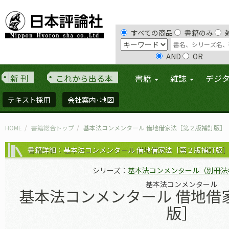
すべての商品
書籍のみ
AND
OR
新 刊
これから出る本
書籍
雑誌
デジ
テキスト採用
会社案内･地図
HOME
書籍総合トップ
基本法コンメンタール 借地借家法［第２版補訂版］
書籍詳細：基本法コンメンタール 借地借家法［第２版補訂版
シリーズ：
基本法コンメンタール（別冊法
基本法コンメンタール
基本法コンメンタール 借地借
版］