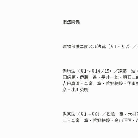
旧法関係
建物保護ニ関スル法律（§1・§2）／
借地法（§1～§14ノ15）／遠藤 
田信篤・伊藤 進・平井一雄・明石三
吉田真澄・森泉 章・菅野耕毅・伊東
彦・小川英明
借家法（§1～§8）／松嶋 泰・木
二・森泉 章・菅野耕毅・金山正信・