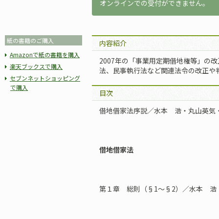
オンラインでの受付ができません。
紙の書籍のご購入
内容紹介
Amazonで紙の書籍を購入
2007年の「事業用定期借地権等」の
楽天ブックスで購入
法、民事執行法など関連法令の改正や
セブンネットショッピング
で購入
目次
借地借家法序説／水本 浩・丸山英気
借地借家法
第１章 総則（§1～§2）／水本 浩