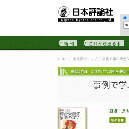
新 刊
これから出る本
HOME
書籍総合トップ
事例で学ぶ統合
書籍詳細：事例で学ぶ統合失調
事例で学
野坂 達
紙の書籍