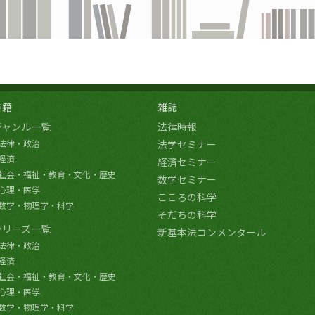
書籍
雑誌
ジャンル一覧
法律時報
法律・政治
法学セミナー
経済
経済セミナー
社会・福祉・教育・文化・歴史
数学セミナー
心理・医学
こころの科学
数学・物理学・科学
そだちの科学
シリーズ一覧
新基本法コンメンタール
法律・政治
経済
社会・福祉・教育・文化・歴史
心理・医学
数学・物理学・科学