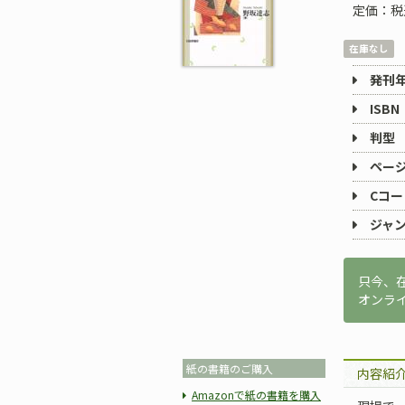
定価：税
在庫なし
発刊
ISBN
判型
ペー
Cコー
ジャ
只今、
オンラ
紙の書籍のご購入
内容紹
Amazonで紙の書籍を購入