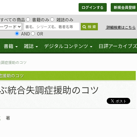
ログインする
新規会員登録
すべての商品
書籍のみ
雑誌のみ
検 索
詳細検索はこちら
AND
OR
書籍
雑誌
デジタルコンテンツ
日評アーカイブ
失調症援助のコツ
症援助のコツ
ぶ統合失調症援助のコツ
志
著