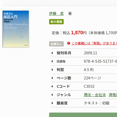
伊藤 真
著
紙の書籍
1,870
定価：税込
円（本体価格 1,700
この書籍には「新版」がありま
在庫なし
発刊年月
2009.11
ISBN
978-4-535-51737-
判型
A５判
ページ数
224ページ
Cコード
C3032
ジャンル
商法・会社法
資格
難易度
テキスト：初級