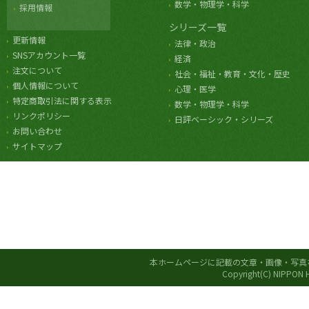
数学・物理学・科学
採用情報
シリーズ一覧
更新情報
法律・政治
SNSアカウント一覧
経済
注文について
社会・福祉・教育・文化・歴史
個人情報について
心理・医学
特定商取引法に関する表示
数学・物理学・科学
リンクポリシー
日評ベーシック・シリーズ
お問い合わせ
サイトマップ
本ホームページに記載の文章・画像・写真
Copyright(C) NIPPON