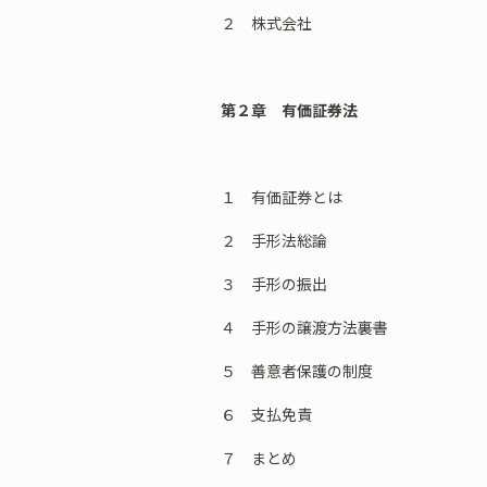
２ 株式会社
第２章 有価証券法
１ 有価証券とは
２ 手形法総論
３ 手形の振出
４ 手形の譲渡方法――裏書
５ 善意者保護の制度
６ 支払免責
７ まとめ