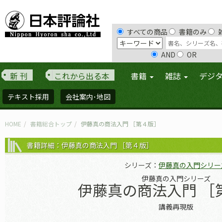
すべての商品
書籍のみ
AND
OR
新 刊
これから出る本
書籍
雑誌
デジ
テキスト採用
会社案内･地図
HOME
書籍総合トップ
伊藤真の商法入門 ［第４版］
書籍詳細：伊藤真の商法入門 ［第４版］
シリーズ：
伊藤真の入門シリー
伊藤真の入門シリーズ
伊藤真の商法入門 ［
講義再現版