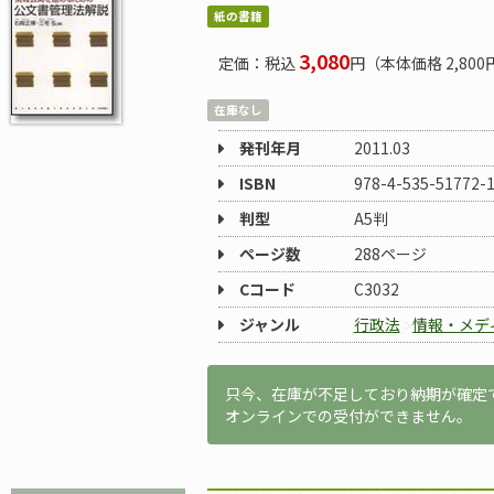
紙の書籍
3,080
定価：税込
円（本体価格 2,800
在庫なし
発刊年月
2011.03
ISBN
978-4-535-51772-
判型
A5判
ページ数
288ページ
Cコード
C3032
ジャンル
行政法
情報・メデ
只今、在庫が不足しており納期が確定
オンラインでの受付ができません。