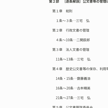
第２部 ［逐条解説］公文書等の管理
第１章 総則
１条～３条…三宅 弘
第２章 行政文書の管理
４条～10条…二関辰郎
第３章 法人文書の管理
11条～13条…三宅 弘
第４章 歴史公文書等の保存、利用
14条・15条…齋藤義浩
16条～20条…古本晴英
21条～27条…三宅 弘
第５章 公文書管理委員会