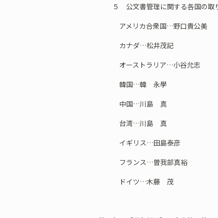
５ 公文書管理に関する各国の取
アメリカ合衆国…野口貴公美
カナダ…松井茂記
オーストラリア…小谷允志
韓国…韓 永學
中国…川島 真
台湾…川島 真
イギリス…田島泰彦
フランス…曽我部真裕
ドイツ…木藤 茂