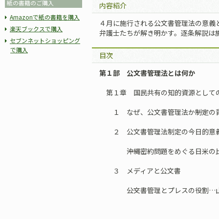
紙の書籍のご購入
内容紹介
Amazonで紙の書籍を購入
４月に施行される公文書管理法の意義
楽天ブックスで購入
弁護士たちが解き明かす。逐条解説は
セブンネットショッピング
で購入
目次
第１部 公文書管理法とは何か
第１章 国民共有の知的資源として
１ なぜ、公文書管理法か――制定の
２ 公文書管理法制定の今日的意
――沖縄密約問題をめぐる日米の比
３ メディアと公文書
――公文書管理とプレスの役割…