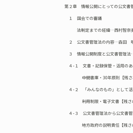
第２章 情報公開にとっての公文書
１ 国会での審議
――法制定までの経緯…西村智奈
２ 公文書管理法の内容…森田 明
３ 情報公開制度と公文書管理法
４-１ 文書・記録保管・活用のあ
――中間書庫・30年原則【残された
４-２ 「みんなのもの」として活
――利用制限・電子文書【残された
４-３ 公文書管理法から公文書管
――地方政府の説明責任【残された