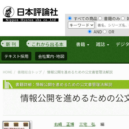
すべての商品
書籍のみ
AND
OR
新 刊
これから出る本
書籍
雑誌
デジ
テキスト採用
会社案内･地図
HOME
書籍総合トップ
情報公開を進めるための公文書管理法解説
書籍詳細：情報公開を進めるための公文書管理法解説
情報公開を進めるための公
右崎 正博
三宅 弘
編