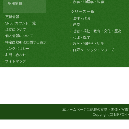
数学・物理学・科学
採用情報
シリーズ一覧
更新情報
法律・政治
SNSアカウント一覧
経済
注文について
社会・福祉・教育・文化・歴史
個人情報について
心理・医学
特定商取引法に関する表示
数学・物理学・科学
リンクポリシー
日評ベーシック・シリーズ
お問い合わせ
サイトマップ
本ホームページに記載の文章・画像・写真
Copyright(C) NIPPON