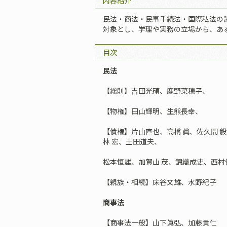
内容紹介
民法・商法・民事手続法・国際私法の
対象とし、学理や実務の立場から、あ
目次
民法
【総則】吉田光碩、鹿野菜穂子、
【物権】田山輝明、生熊長幸、
【債権】片山直也、高橋 眞、佐久間 
林 宏、土田道夫、
松本恒雄、加賀山 茂、錦織成史、西村
【親族・相続】床谷文雄、水野紀子
商事法
【商事法一般】山下眞弘、加藤貴仁