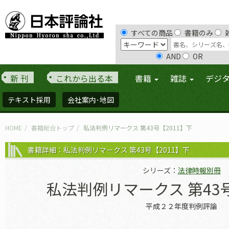
すべての商品
書籍のみ
AND
OR
新 刊
これから出る本
書籍
雑誌
デジ
テキスト採用
会社案内･地図
HOME
書籍総合トップ
私法判例リマークス 第43号【2011】下
書籍詳細：私法判例リマークス 第43号【2011】下
シリーズ：
法律時報別冊
私法判例リマークス 第43号
平成２２年度判例評論