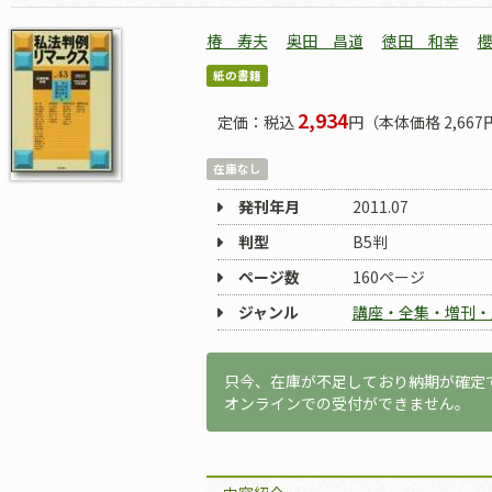
椿 寿夫
奥田 昌道
徳田 和幸
紙の書籍
2,934
定価：税込
円（本体価格 2,667
在庫なし
発刊年月
2011.07
判型
B5判
ページ数
160ページ
ジャンル
講座・全集・増刊・
只今、在庫が不足しており納期が確定
オンラインでの受付ができません。