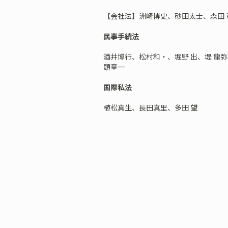
【会社法】洲崎博史、砂田太士、森田 
民事手続法
酒井博行、松村和・、堀野 出、堤 龍
頭章一
国際私法
植松真生、長田真里、多田 望