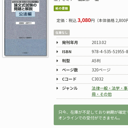
紙の書籍
3,080
定価：税込
円（本体価格 2,800
在庫なし
発刊年月
2013.02
ISBN
978-4-535-51955-
判型
A5判
ページ数
320ページ
Cコード
C3032
ジャンル
法律一般・法学・事
冊・その他
只今、在庫が不足しており納期が確定
オンラインでの受付ができません。