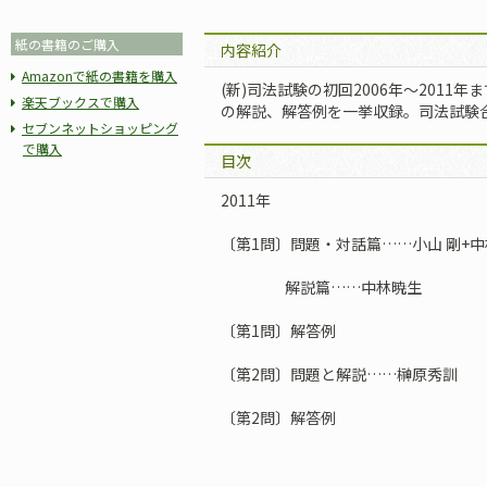
紙の書籍のご購入
内容紹介
Amazonで紙の書籍を購入
(新)司法試験の初回2006年～201
楽天ブックスで購入
の解説、解答例を一挙収録。司法試験
セブンネットショッピング
で購入
目次
2011年
〔第1問〕問題・対話篇……小山 剛+
解説篇……中林暁生
〔第1問〕解答例
〔第2問〕問題と解説……榊原秀訓
〔第2問〕解答例