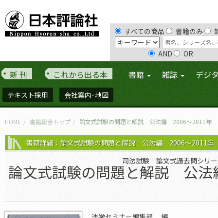
すべての商品
書籍のみ
AND
OR
新 刊
これから出る本
書籍
雑誌
デジ
テキスト採用
会社案内･地図
HOME
書籍総合トップ
論文式試験の問題と解説 公法編 2006～2011年
書籍詳細：論文式試験の問題と解説 公法編 2006～2011年
司法試験 論文式過去問シリー
論文式試験の問題と解説 公法編 
法学セミナー編集部
編