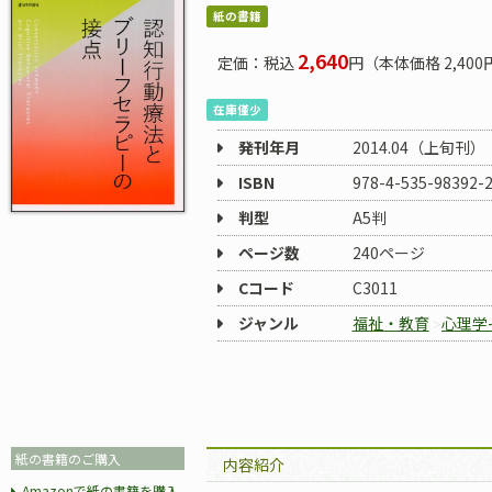
紙の書籍
2,640
定価：税込
円（本体価格 2,400
在庫僅少
発刊年月
2014.04（上旬刊）
ISBN
978-4-535-98392-
判型
A5判
ページ数
240ページ
Cコード
C3011
ジャンル
福祉・教育
心理学
紙の書籍のご購入
内容紹介
Amazonで紙の書籍を購入