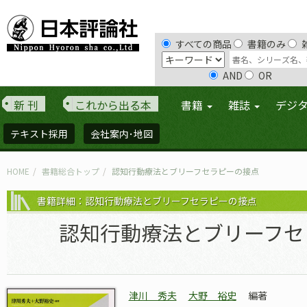
すべての商品
書籍のみ
AND
OR
新 刊
これから出る本
書籍
雑誌
デジ
テキスト採用
会社案内･地図
HOME
書籍総合トップ
認知行動療法とブリーフセラピーの接点
書籍詳細：認知行動療法とブリーフセラピーの接点
認知行動療法とブリーフセ
津川 秀夫
大野 裕史
編著