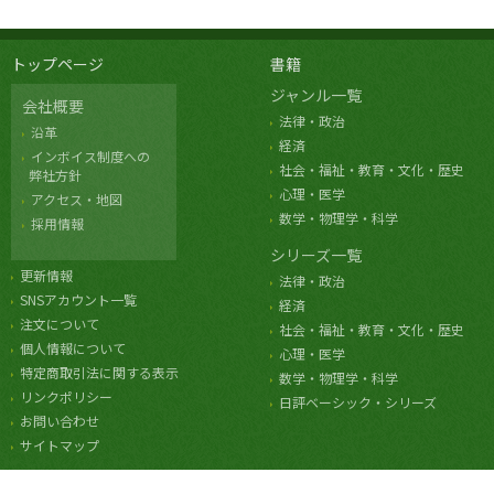
トップページ
書籍
ジャンル一覧
会社概要
法律・政治
沿革
経済
インボイス制度への
社会・福祉・教育・文化・歴史
弊社方針
心理・医学
アクセス・地図
数学・物理学・科学
採用情報
シリーズ一覧
更新情報
法律・政治
SNSアカウント一覧
経済
注文について
社会・福祉・教育・文化・歴史
個人情報について
心理・医学
特定商取引法に関する表示
数学・物理学・科学
リンクポリシー
日評ベーシック・シリーズ
お問い合わせ
サイトマップ