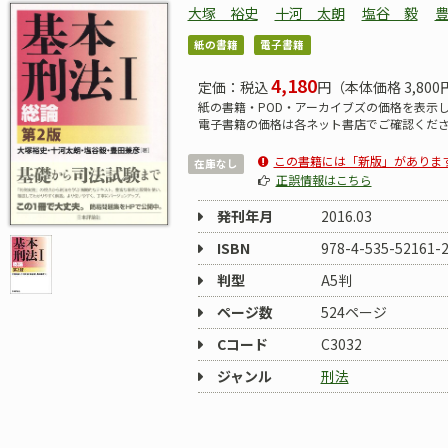
大塚 裕史
十河 太朗
塩谷 毅
紙の書籍
電子書籍
4,180
定価：税込
円（本体価格 3,800
紙の書籍・POD・アーカイブズの価格を表示
電子書籍の価格は各ネット書店でご確認くだ
この書籍には「新版」がありま
在庫なし
正誤情報はこちら
発刊年月
2016.03
ISBN
978-4-535-52161-
判型
A5判
ページ数
524ページ
Cコード
C3032
ジャンル
刑法