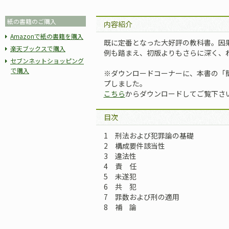
紙の書籍のご購入
内容紹介
Amazonで紙の書籍を購入
既に定番となった大好評の教科書。因
楽天ブックスで購入
例も踏まえ、初版よりもさらに深く、
セブンネットショッピング
で購入
※ダウンロードコーナーに、本書の「簡
プしました。
こちら
からダウンロードしてご覧下さ
目次
1 刑法および犯罪論の基礎
2 構成要件該当性
3 違法性
4 責 任
5 未遂犯
6 共 犯
7 罪数および刑の適用
8 補 論