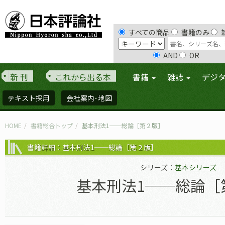
すべての商品
書籍のみ
AND
OR
新 刊
これから出る本
書籍
雑誌
デジ
テキスト採用
会社案内･地図
HOME
書籍総合トップ
基本刑法1──総論［第２版］
書籍詳細：基本刑法1──総論［第２版］
シリーズ：
基本シリーズ
基本刑法1──総論［