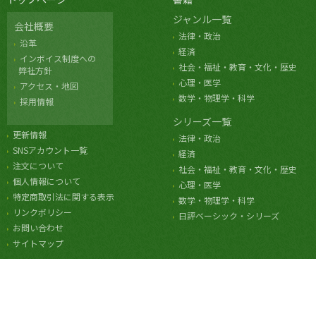
ジャンル一覧
会社概要
法律・政治
沿革
経済
インボイス制度への
社会・福祉・教育・文化・歴史
弊社方針
心理・医学
アクセス・地図
数学・物理学・科学
採用情報
シリーズ一覧
更新情報
法律・政治
SNSアカウント一覧
経済
注文について
社会・福祉・教育・文化・歴史
個人情報について
心理・医学
特定商取引法に関する表示
数学・物理学・科学
リンクポリシー
日評ベーシック・シリーズ
お問い合わせ
サイトマップ