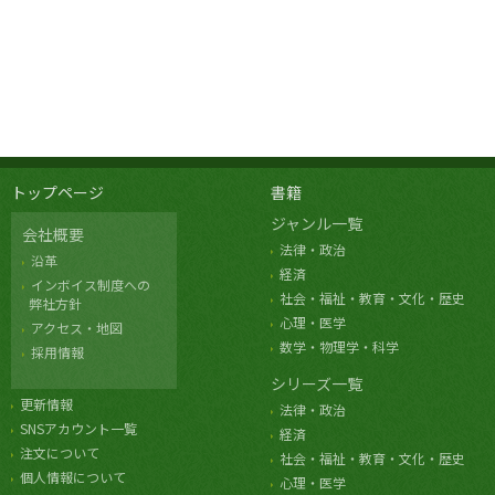
トップページ
書籍
ジャンル一覧
会社概要
法律・政治
沿革
経済
インボイス制度への
社会・福祉・教育・文化・歴史
弊社方針
心理・医学
アクセス・地図
数学・物理学・科学
採用情報
シリーズ一覧
更新情報
法律・政治
SNSアカウント一覧
経済
注文について
社会・福祉・教育・文化・歴史
個人情報について
心理・医学