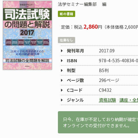
法学セミナー編集部
編
紙の書籍
2,860
定価：税込
円（本体価格 2,600
在庫なし
発刊年月
2017.09
ISBN
978-4-535-40834-
判型
B5判
ページ数
296ページ
Cコード
C9432
ジャンル
資格試験
講座・全
只今、在庫が不足しており納期が確定
オンラインでの受付ができません。