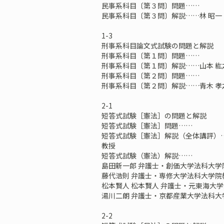
民事系科目〔第３問〕問題……
民事系科目〔第３問〕解説……林 昭
1-3
刑事系科目論文式試験の問題と解説
刑事系科目〔第１問〕問題……
刑事系科目〔第１問〕解説……山本 紘
刑事系科目〔第２問〕問題……
刑事系科目〔第２問〕解説……青木 孝
2-1
短答式試験［憲法］の問題と解説
短答式試験［憲法］問題……
短答式試験［憲法］解説（全体講評）
教授
短答式試験（憲法）解説……
島田新一郎 弁護士・創価大学法科大学
藤代浩則 弁護士・専修大学法科大学院
松本賢人 松本賢人 弁護士・元東海大
湯川二朗 弁護士・京都産業大学法科大
2-2