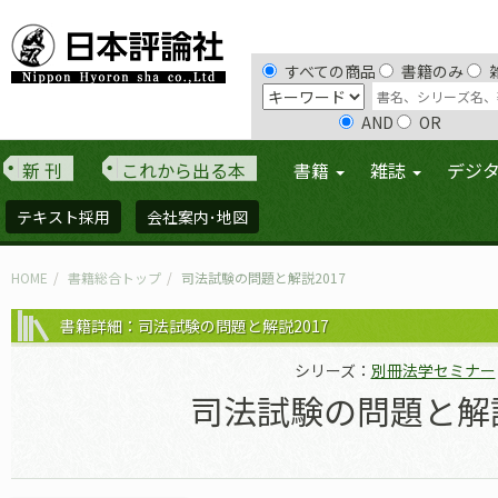
すべての商品
書籍のみ
AND
OR
新 刊
これから出る本
書籍
雑誌
デジ
テキスト採用
会社案内･地図
HOME
書籍総合トップ
司法試験の問題と解説2017
書籍詳細：司法試験の問題と解説2017
シリーズ：
別冊法学セミナー
司法試験の問題と解説