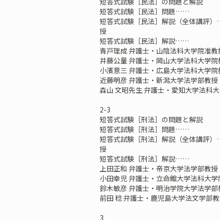
短答式試験［民法］の問題と解説
短答式試験［民法］問題……
短答式試験［民法］解説（全体講評）…
授
短答式試験［民法］解説……
青戸理成 弁護士・山陰法科大学院准教
井藤公量 弁護士・岡山大学法科大学院
小濱意三 弁護士・広島大学法科大学院
近藤明彦 弁護士・新潟大学法学部教授
森山 文昭先生 弁護士・愛知大学法科
2-3
短答式試験［刑法］の問題と解説
短答式試験［刑法］問題……
短答式試験［刑法］解説（全体講評）
授
短答式試験［刑法］解説……
上田正和 弁護士・帝京大学法学部教授
小田幸児 弁護士・立命館大学法科大学
鈴木敏彦 弁護士・明治学院大学法学部
前田 稔 弁護士・鹿児島大学法文学部教
3