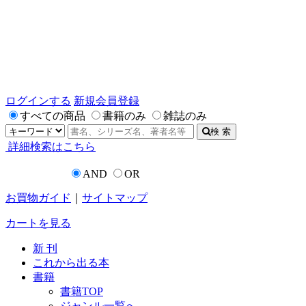
ログインする
新規会員登録
すべての商品
書籍のみ
雑誌のみ
検 索
詳細検索はこちら
AND
OR
お買物ガイド
｜
サイトマップ
カートを見る
新 刊
これから出る本
書籍
書籍TOP
ジャンル一覧へ