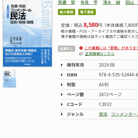
我妻 榮
有泉 亨
清水 誠
田山
紙の書籍
電子書籍
8,580
定価：税込
円（本体価格 7,800
紙の書籍・POD・アーカイブズの価格を表示
電子書籍の価格は各ネット書店でご確認くだ
この書籍には「新版」がありま
在庫なし
正誤情報はこちら
発刊年月
2019.08
ISBN
978-4-535-52444-
判型
A5判
ページ数
1672ページ
Cコード
C3032
ジャンル
民法
コンメンター