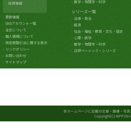
数学・物理学・科学
採用情報
シリーズ一覧
更新情報
法律・政治
SNSアカウント一覧
経済
注文について
社会・福祉・教育・文化・歴史
個人情報について
心理・医学
特定商取引法に関する表示
数学・物理学・科学
リンクポリシー
日評ベーシック・シリーズ
お問い合わせ
サイトマップ
本ホームページに記載の文章・画像・写真
Copyright(C) NIPPON