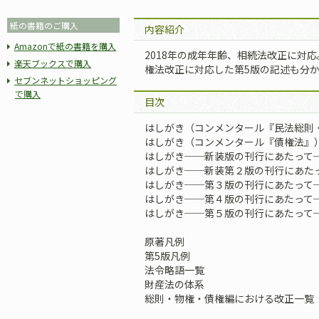
紙の書籍のご購入
内容紹介
Amazonで紙の書籍を購入
2018年の成年年齢、相続法改正に対
楽天ブックスで購入
権法改正に対応した第5版の記述も分
セブンネットショッピング
で購入
目次
はしがき（コンメンタール『民法総則
はしがき（コンメンタール『債権法』
はしがき──新装版の刊行にあたって
はしがき──新装第２版の刊行にあた
はしがき──第３版の刊行にあたって
はしがき──第４版の刊行にあたって
はしがき──第５版の刊行にあたって
原著凡例
第5版凡例
法令略語一覧
財産法の体系
総則・物権・債権編における改正一覧