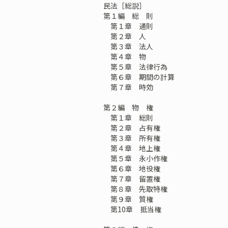
民法［総説］
第１編 総 則
第１章 通則
第２章 人
第３章 法人
第４章 物
第５章 法律行為
第６章 期間の計算
第７章 時効
第２編 物 権
第１章 総則
第２章 占有権
第３章 所有権
第４章 地上権
第５章 永小作権
第６章 地役権
第７章 留置権
第８章 先取特権
第９章 質権
第10章 抵当権