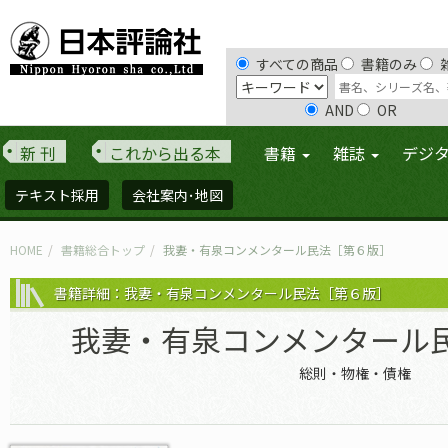
すべての商品
書籍のみ
AND
OR
新 刊
これから出る本
書籍
雑誌
デジ
テキスト採用
会社案内･地図
HOME
書籍総合トップ
我妻・有泉コンメンタール民法［第６版］
書籍詳細：我妻・有泉コンメンタール民法［第６版］
我妻・有泉コンメンタール
総則・物権・債権