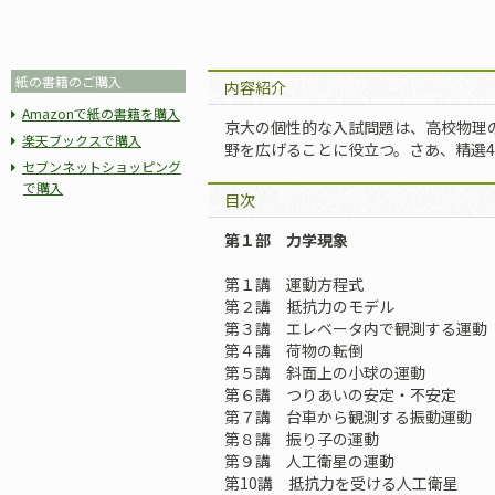
紙の書籍のご購入
内容紹介
Amazonで紙の書籍を購入
京大の個性的な入試問題は、高校物理
楽天ブックスで購入
野を広げることに役立つ。さあ、精選4
セブンネットショッピング
で購入
目次
第１部 力学現象
第１講 運動方程式
第２講 抵抗力のモデル
第３講 エレベータ内で観測する運動
第４講 荷物の転倒
第５講 斜面上の小球の運動
第６講 つりあいの安定・不安定
第７講 台車から観測する振動運動
第８講 振り子の運動
第９講 人工衛星の運動
第10講 抵抗力を受ける人工衛星