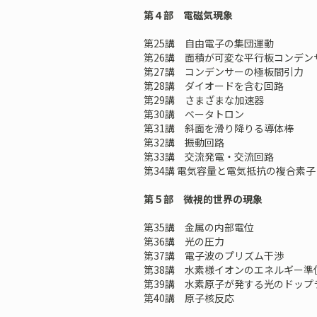
第４部 電磁気現象
第25講 自由電子の集団運動
第26講 面積が可変な平行板コンデン
第27講 コンデンサーの極板間引力
第28講 ダイオードを含む回路
第29講 さまざまな加速器
第30講 ベータトロン
第31講 斜面を滑り降りる導体棒
第32講 振動回路
第33講 交流発電・交流回路
第34講 電気容量と電気抵抗の複合素子
第５部 微視的世界の現象
第35講 金属の内部電位
第36講 光の圧力
第37講 電子波のプリズム干渉
第38講 水素様イオンのエネルギー準
第39講 水素原子が発する光のドップ
第40講 原子核反応