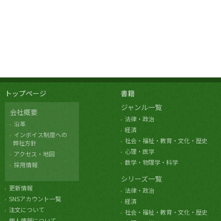
トップページ
書籍
ジャンル一覧
会社概要
法律・政治
沿革
経済
インボイス制度への
社会・福祉・教育・文化・歴史
弊社方針
心理・医学
アクセス・地図
数学・物理学・科学
採用情報
シリーズ一覧
更新情報
法律・政治
SNSアカウント一覧
経済
注文について
社会・福祉・教育・文化・歴史
個人情報について