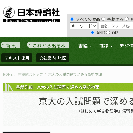
すべての商品
書籍のみ
AND
OR
新 刊
これから出る本
書籍
雑誌
デジ
テキスト採用
会社案内･地図
HOME
書籍総合トップ
京大の入試問題で深める高校物理
書籍詳細：京大の入試問題で深める高校物理
京大の入試問題で深め
『はじめて学ぶ物理学』演習