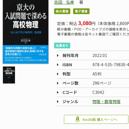
吉田 弘幸
著
紙の書籍
電子書籍
3,080
定価：税込
円（本体価格 2,800
紙の書籍・POD・アーカイブズの価格を表示
電子書籍の価格は各ネット書店でご確認くだ
在庫あり
発刊年月
2022.01
ISBN
978-4-535-79830-
判型
A5判
ページ数
296ページ
Cコード
C3042
ジャンル
物理・数理物理
Kindle版 購入ページへ