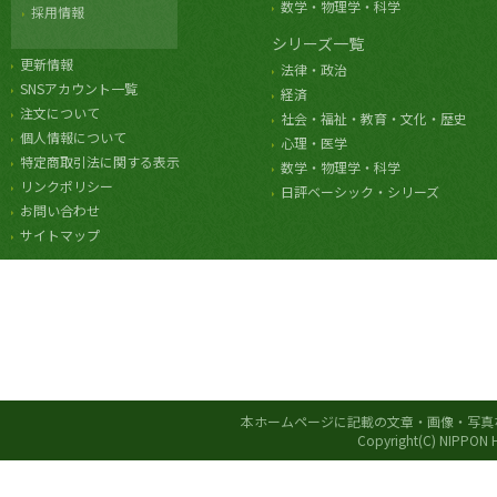
数学・物理学・科学
採用情報
シリーズ一覧
更新情報
法律・政治
SNSアカウント一覧
経済
注文について
社会・福祉・教育・文化・歴史
個人情報について
心理・医学
特定商取引法に関する表示
数学・物理学・科学
リンクポリシー
日評ベーシック・シリーズ
お問い合わせ
サイトマップ
本ホームページに記載の文章・画像・写真
Copyright(C) NIPPON