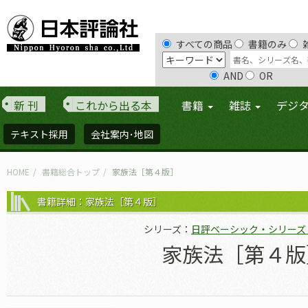
すべての商品
書籍のみ
AND
OR
新 刊
これから出る本
書籍
雑誌
デジ
テキスト採用
会社案内･地図
HOME
書籍総合トップ
家族法［第４版］
書籍詳細：家族法［第４版］
シリーズ：
日評ベーシック・シリーズ
家族法［第４版