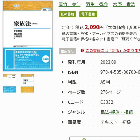
青竹 美佳
羽生 香織
水野 貴浩
紙の書籍
電子書籍
2,090
定価：税込
円（本体価格 1,900
紙の書籍・POD・アーカイブズの価格を表示
電子書籍の価格は各ネット書店でご確認くだ
この書籍には「新版」がありま
在庫なし
発刊年月
2023.09
ISBN
978-4-535-80700-
判型
A5判
ページ数
276ページ
Cコード
C3332
ジャンル
民法-親族・相続
難易度
テキスト：初級