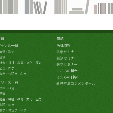
書籍
雑誌
ジャンル一覧
法律時報
法律・政治
法学セミナー
経済
経済セミナー
社会・福祉・教育・文化・歴史
数学セミナー
心理・医学
こころの科学
数学・物理学・科学
そだちの科学
シリーズ一覧
新基本法コンメンタール
法律・政治
経済
社会・福祉・教育・文化・歴史
心理・医学
数学・物理学・科学