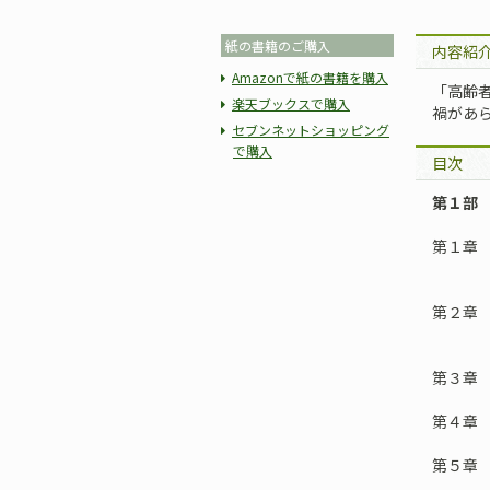
紙の書籍のご購入
内容紹
Amazonで紙の書籍を購入
「高齢
楽天ブックスで購入
禍があ
セブンネットショッピング
で購入
目次
第１部
第１章
…
第２章
——
第３章
第４章
第５章
——I