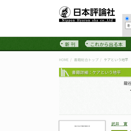
新 刊
これから出る本
HOME
書籍総合トップ
ケアという地平
書籍詳細：ケアという地平
龍
武井 寛