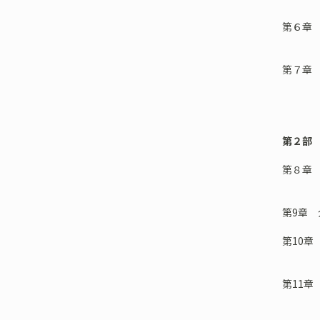
第６章
——ド
第７章
——キ
展望
第２部
第８章
——介
第9章
第10章
——「
第11
——子