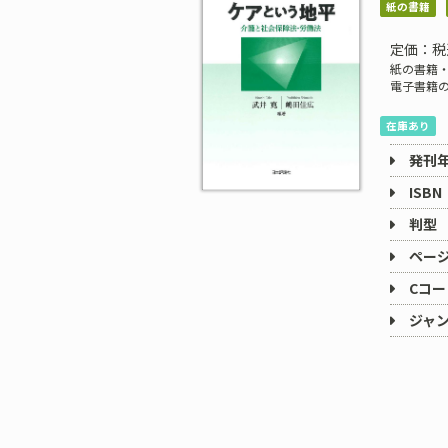
紙の書籍
定価：税
紙の書籍・
電子書籍
在庫あり
発刊
ISBN
判型
ペー
Cコー
ジャ