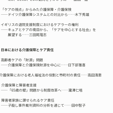
 「ケアの視点」からみた介護保障・介護保険
イツ介護保障システムとの対比から……木下秀雄
 イギリスの退院支援制度におけるケアラーの権利
ュアとケアの境目から、「ケアを中心とする社会」を
する……三田尾隆志
 日本における介護保障とケア責任
 高齢者ケアの「財源」問題
護保障と介護保険財源を中心に……日下部雅喜
 介護保障における老人福祉法の役割と市町村の責任……高田清恵
 介護保障と障害者支援
65歳の壁」問題から制度改革へ……瀧澤仁唱
章 障害者家族に課せられるケア責任
殺し事件裁判資料の分析を通じて……田中智子