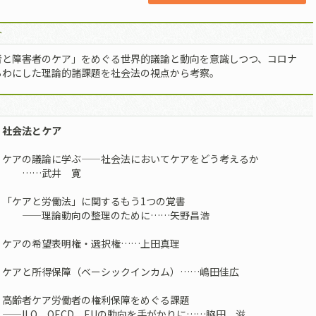
介
者と障害者のケア」をめぐる世界的議論と動向を意識しつつ、コロナ
らわにした理論的諸課題を社会法の視点から考察。
 社会法とケア
 ケアの議論に学ぶ——社会法においてケアをどう考えるか
…武井 寛
 「ケアと労働法」に関するもう1つの覚書
理論動向の整理のために……矢野昌浩
 ケアの希望表明権・選択権……上田真理
 ケアと所得保障（ベーシックインカム）……嶋田佳広
 高齢者ケア労働者の権利保障をめぐる課題
LO、OECD、EUの動向を手がかりに……脇田 滋