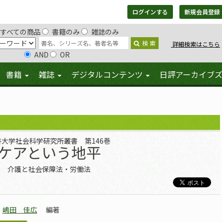
ログインする
新規会員登録
すべての商品
書籍のみ
雑誌のみ
検 索
詳細検索はこちら
AND
OR
書籍
雑誌
デジタルコンテンツ
日評アーカイブ
谷大学社会科学研究所叢書 第146巻
ケアという地平
介護と社会保障法・労働法
嶋田 佳広
編著