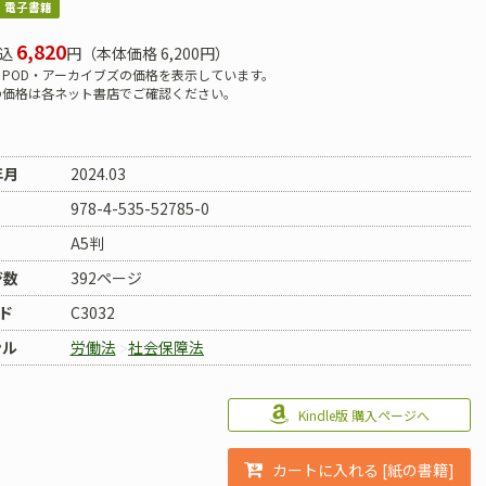
電子書籍
6,820
込
円（本体価格 6,200円）
POD・アーカイブズの価格を表示しています。
の価格は各ネット書店でご確認ください。
年月
2024.03
978-4-535-52785-0
A5判
ジ数
392ページ
ド
C3032
ンル
労働法
社会保障法
Kindle版 購入ページへ
カートに入れる [紙の書籍]