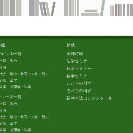
書籍
雑誌
ジャンル一覧
法律時報
法律・政治
法学セミナー
経済
経済セミナー
社会・福祉・教育・文化・歴史
数学セミナー
心理・医学
こころの科学
数学・物理学・科学
そだちの科学
シリーズ一覧
新基本法コンメンタール
法律・政治
経済
社会・福祉・教育・文化・歴史
心理・医学
数学・物理学・科学