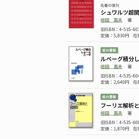
名著の復刊
シュワルツ超関
垣田 高夫
著
旧ISBN：4-535-60
定価：5,830円
在
紙の書籍
ルベーグ積分
垣田 高夫
著
旧ISBN：4-535-60
定価：2,640円
在
紙の書籍
フーリエ解析
垣田 高夫
著
旧ISBN：4-535-60
定価：1,870円
在