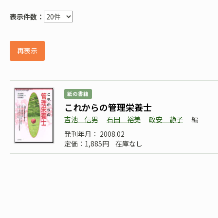
表示件数：
再表示
紙の書籍
これからの管理栄養士
吉池 信男
石田 裕美
政安 静子
編
発刊年月： 2008.02
定価：1,885円
在庫なし