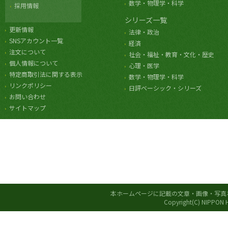
数学・物理学・科学
採用情報
シリーズ一覧
更新情報
法律・政治
SNSアカウント一覧
経済
注文について
社会・福祉・教育・文化・歴史
個人情報について
心理・医学
特定商取引法に関する表示
数学・物理学・科学
リンクポリシー
日評ベーシック・シリーズ
お問い合わせ
サイトマップ
本ホームページに記載の文章・画像・写真
Copyright(C) NIPPON