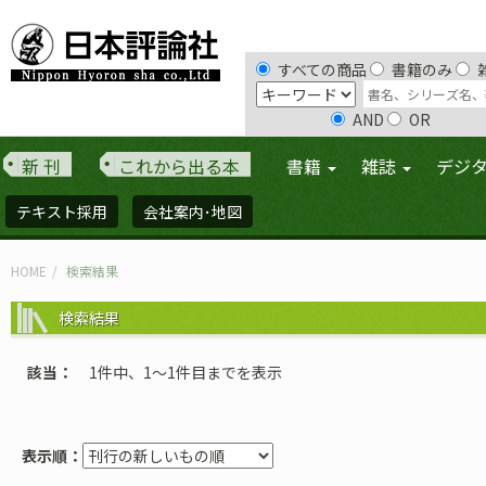
すべての商品
書籍のみ
AND
OR
新 刊
これから出る本
書籍
雑誌
デジ
テキスト採用
会社案内･地図
HOME
検索結果
検索結果
該当
1件中、1〜1件目までを表示
表示順：