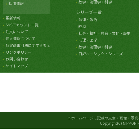
数学・物理学・科学
採用情報
シリーズ一覧
更新情報
法律・政治
SNSアカウント一覧
経済
注文について
社会・福祉・教育・文化・歴史
個人情報について
心理・医学
特定商取引法に関する表示
数学・物理学・科学
リンクポリシー
日評ベーシック・シリーズ
お問い合わせ
サイトマップ
本ホームページに記載の文章・画像・写真
Copyright(C) NIPPON