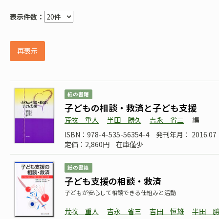
表示件数：
再表示
紙の書籍
子どもの相談・救済と子ども支援
荒牧 重人
半田 勝久
吉永 省三
編
ISBN：978-4-535-56354-4
発刊年月： 2016.07
定価：2,860円
在庫僅少
紙の書籍
子ども支援の相談・救済
子どもが安心して相談できる仕組みと活動
荒牧 重人
吉永 省三
吉田 恒雄
半田 