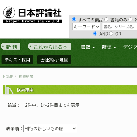
すべての商品
書籍のみ
AND
OR
新 刊
これから出る本
書籍
雑誌
デジ
テキスト採用
会社案内･地図
HOME
検索結果
検索結果
該当
2件中、1〜2件目までを表示
表示順：