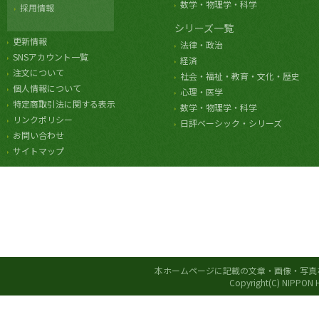
数学・物理学・科学
採用情報
シリーズ一覧
更新情報
法律・政治
SNSアカウント一覧
経済
注文について
社会・福祉・教育・文化・歴史
個人情報について
心理・医学
特定商取引法に関する表示
数学・物理学・科学
リンクポリシー
日評ベーシック・シリーズ
お問い合わせ
サイトマップ
本ホームページに記載の文章・画像・写真
Copyright(C) NIPPON