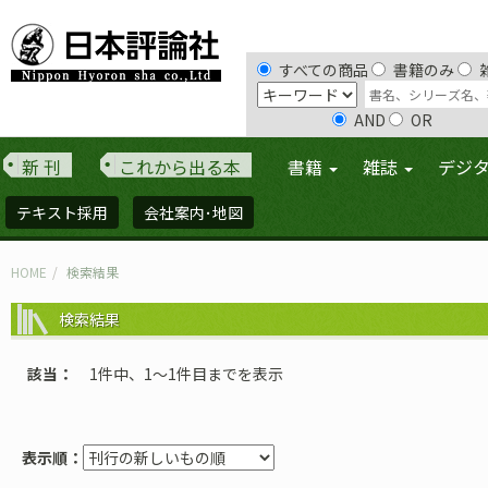
すべての商品
書籍のみ
AND
OR
新 刊
これから出る本
書籍
雑誌
デジ
テキスト採用
会社案内･地図
HOME
検索結果
検索結果
該当
1件中、1〜1件目までを表示
表示順：