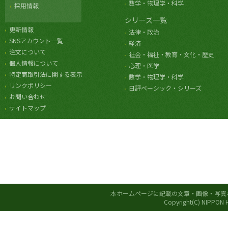
数学・物理学・科学
採用情報
シリーズ一覧
更新情報
法律・政治
SNSアカウント一覧
経済
注文について
社会・福祉・教育・文化・歴史
個人情報について
心理・医学
特定商取引法に関する表示
数学・物理学・科学
リンクポリシー
日評ベーシック・シリーズ
お問い合わせ
サイトマップ
本ホームページに記載の文章・画像・写真
Copyright(C) NIPPON