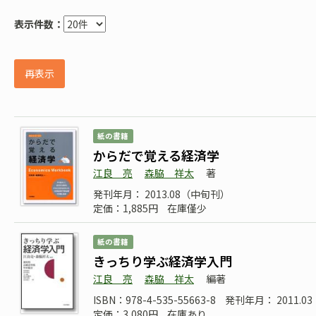
表示件数：
再表示
紙の書籍
からだで覚える経済学
江良 亮
森脇 祥太
著
発刊年月： 2013.08（中旬刊）
定価：1,885円
在庫僅少
紙の書籍
きっちり学ぶ経済学入門
江良 亮
森脇 祥太
編著
ISBN：978-4-535-55663-8
発刊年月： 2011.03
定価：3,080円
在庫あり