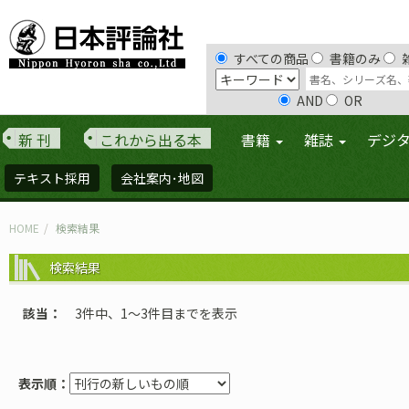
すべての商品
書籍のみ
AND
OR
新 刊
これから出る本
書籍
雑誌
デジ
テキスト採用
会社案内･地図
HOME
検索結果
検索結果
該当
3件中、1〜3件目までを表示
表示順：