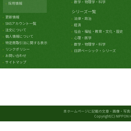
数学・物理学・科学
採用情報
シリーズ一覧
更新情報
法律・政治
SNSアカウント一覧
経済
注文について
社会・福祉・教育・文化・歴史
個人情報について
心理・医学
特定商取引法に関する表示
数学・物理学・科学
リンクポリシー
日評ベーシック・シリーズ
お問い合わせ
サイトマップ
本ホームページに記載の文章・画像・写真
Copyright(C) NIPPON