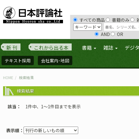
すべての商品
書籍のみ
AND
OR
新 刊
これから出る本
書籍
雑誌
デジ
テキスト採用
会社案内･地図
HOME
検索結果
検索結果
該当
1件中、1〜1件目までを表示
表示順：