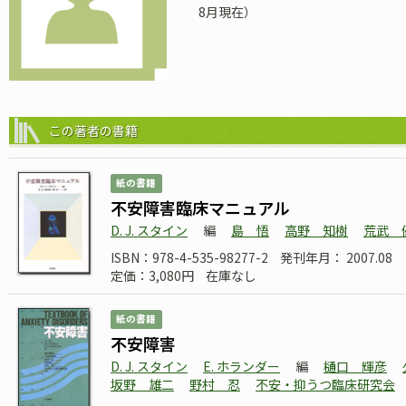
8月現在）
この著者の書籍
紙の書籍
不安障害臨床マニュアル
D. J. スタイン
編
島 悟
高野 知樹
荒武 
ISBN：978-4-535-98277-2
発刊年月： 2007.08
定価：3,080円
在庫なし
紙の書籍
不安障害
D. J. スタイン
E. ホランダー
編
樋口 輝彦
坂野 雄二
野村 忍
不安・抑うつ臨床研究会