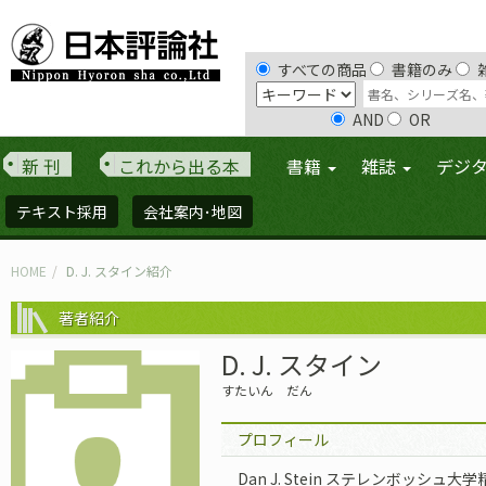
すべての商品
書籍のみ
AND
OR
新 刊
これから出る本
書籍
雑誌
デジ
テキスト採用
会社案内･地図
HOME
D. J. スタイン紹介
著者紹介
D. J. スタイン
すたいん だん
プロフィール
Dan J. Stein ステレンボッシ