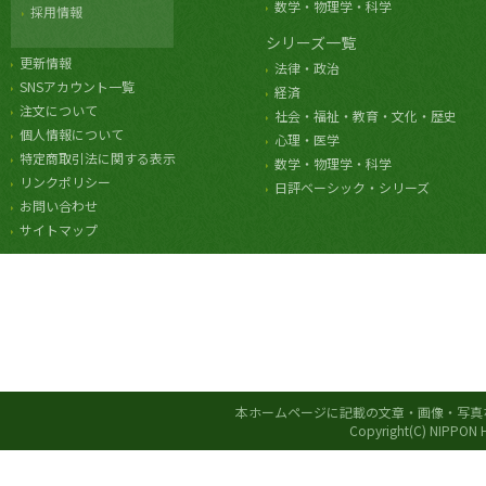
数学・物理学・科学
採用情報
シリーズ一覧
更新情報
法律・政治
SNSアカウント一覧
経済
注文について
社会・福祉・教育・文化・歴史
個人情報について
心理・医学
特定商取引法に関する表示
数学・物理学・科学
リンクポリシー
日評ベーシック・シリーズ
お問い合わせ
サイトマップ
本ホームページに記載の文章・画像・写真
Copyright(C) NIPPON