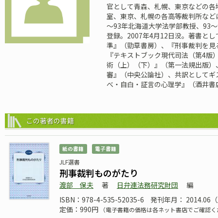
官として青森、札幌、東京などの各
室、東京、札幌の各高等裁判所など
～93年北海道大学法学部教授、93～
登録。2007年4月12日没。著書と
準』（勁草書房）、『刑事裁判を見
『テキストブック現代司法（第4版
術（上）（下）』（第一法規出版）、
審』（中央公論社）、共訳としてギ
べ・自白・証言の心理学』（酒井書
この著者の書籍
紙の書籍
電子書籍
JLF選書
刑事裁判ものがたり
渡部 保夫
著
日弁連法務研究財団
編
ISBN：978-4-535-52035-6
発刊年月： 2014.0
定価：990円
（電子書籍の価格は各ネット書店でご確認く