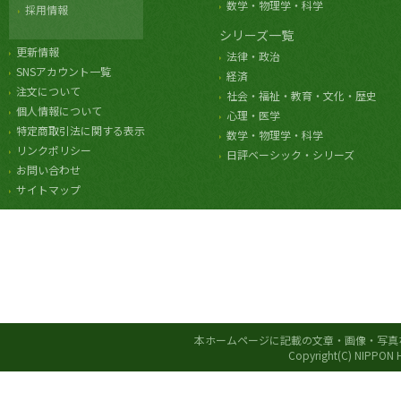
数学・物理学・科学
採用情報
シリーズ一覧
更新情報
法律・政治
SNSアカウント一覧
経済
注文について
社会・福祉・教育・文化・歴史
個人情報について
心理・医学
特定商取引法に関する表示
数学・物理学・科学
リンクポリシー
日評ベーシック・シリーズ
お問い合わせ
サイトマップ
本ホームページに記載の文章・画像・写真
Copyright(C) NIPPON