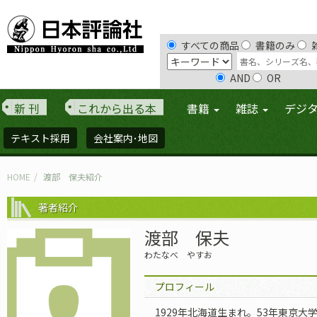
すべての商品
書籍のみ
AND
OR
新 刊
これから出る本
書籍
雑誌
デジ
テキスト採用
会社案内･地図
HOME
渡部 保夫紹介
著者紹介
渡部 保夫
わたなべ やすお
プロフィール
1929年北海道生まれ。53年東京大