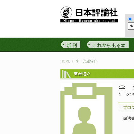
新 刊
これから出る本
HOME
李 光雄紹介
著者紹介
李 
り みつ
プロ
司法