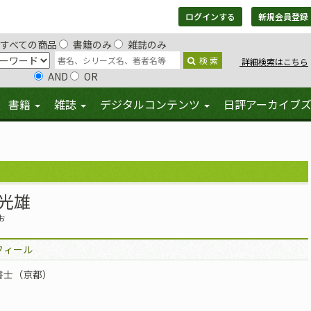
ログインする
新規会員登録
すべての商品
書籍のみ
雑誌のみ
検 索
詳細検索はこちら
AND
OR
書籍
雑誌
デジタルコンテンツ
日評アーカイブ
光雄
お
フィール
書士（京都）