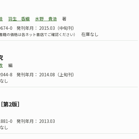
佳
羽生 香織
水野 貴浩
著
0674-0
発刊年月： 2015.03（中旬刊）
在庫なし
書籍の価格は各ネット書店でご確認ください）
究
敦
編
2044-8
発刊年月： 2014.08（上旬刊）
なし
［第2版］
1881-0
発刊年月： 2013.03
なし