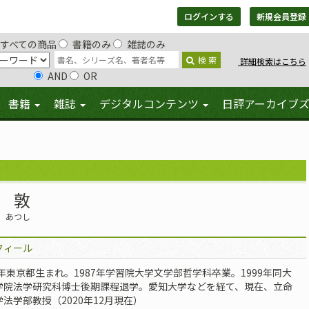
ログインする
新規会員登録
すべての商品
書籍のみ
雑誌のみ
検 索
詳細検索はこちら
AND
OR
書籍
雑誌
デジタルコンテンツ
日評アーカイブ
 敦
 あつし
フィール
4年東京都生まれ。1987年学習院大学文学部哲学科卒業。1999年同大
学院法学研究科博士後期課程退学。愛知大学などを経て、現在、立命
法学部教授（2020年12月現在）