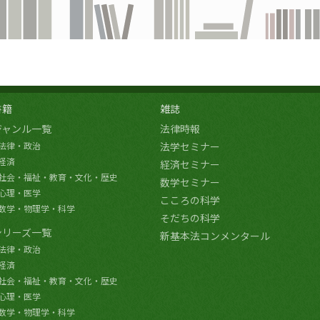
書籍
雑誌
ジャンル一覧
法律時報
法律・政治
法学セミナー
経済
経済セミナー
社会・福祉・教育・文化・歴史
数学セミナー
心理・医学
こころの科学
数学・物理学・科学
そだちの科学
シリーズ一覧
新基本法コンメンタール
法律・政治
経済
社会・福祉・教育・文化・歴史
心理・医学
数学・物理学・科学