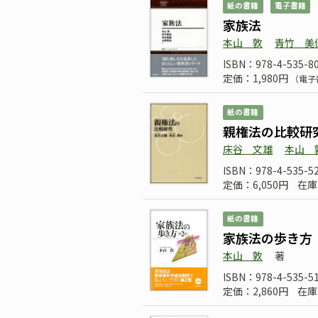
紙の書籍
電子書籍
家族法
本山 敦
青竹 美
ISBN：978-4-535-8
定価：1,980円
（電子
紙の書籍
親権法の比較研
床谷 文雄
本山 
ISBN：978-4-535-5
定価：6,050円
在庫
紙の書籍
家族法の歩き方
本山 敦
著
ISBN：978-4-535-5
定価：2,860円
在庫