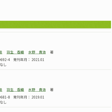
］
佳
羽生 香織
水野 貴浩
著
0692-4
発刊年月： 2021.01
なし
］
佳
羽生 香織
水野 貴浩
著
0681-8
発刊年月： 2019.01
なし