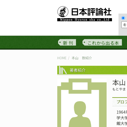
新 刊
これから出る本
HOME
本山 敦紹介
著者紹介
本山
もとやま
プロ
196
学大
館大学