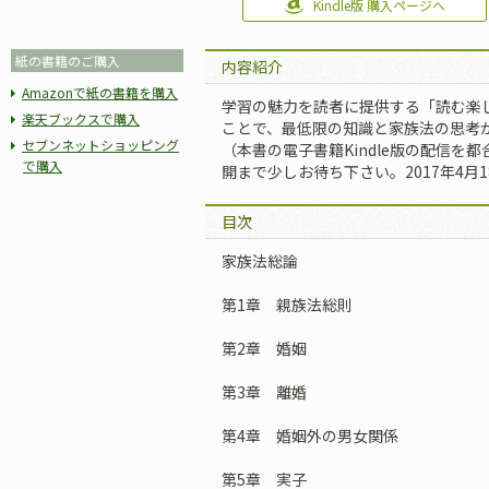
Kindle版 購入ページへ
紙の書籍のご購入
内容紹介
Amazonで紙の書籍を購入
学習の魅力を読者に提供する「読む楽
楽天ブックスで購入
ことで、最低限の知識と家族法の思考
セブンネットショッピング
（本書の電子書籍Kindle版の配信を
で購入
開まで少しお待ち下さい。2017年4月1
目次
家族法総論
第1章 親族法総則
第2章 婚姻
第3章 離婚
第4章 婚姻外の男女関係
第5章 実子