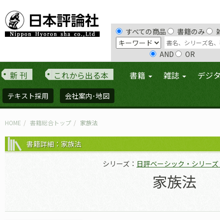
すべての商品
書籍のみ
AND
OR
新 刊
これから出る本
書籍
雑誌
デジ
テキスト採用
会社案内･地図
HOME
書籍総合トップ
家族法
書籍詳細：家族法
シリーズ：
日評ベーシック・シリーズ
家族法