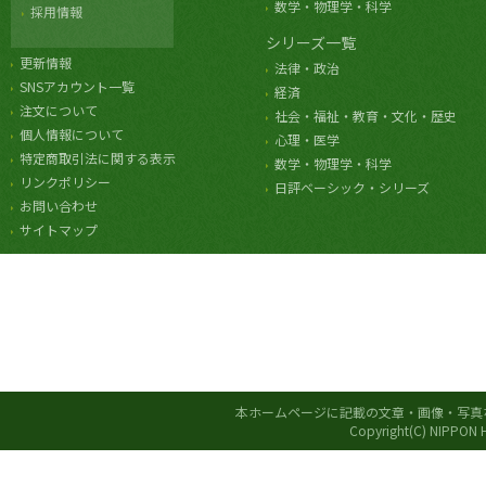
数学・物理学・科学
採用情報
シリーズ一覧
更新情報
法律・政治
SNSアカウント一覧
経済
注文について
社会・福祉・教育・文化・歴史
個人情報について
心理・医学
特定商取引法に関する表示
数学・物理学・科学
リンクポリシー
日評ベーシック・シリーズ
お問い合わせ
サイトマップ
本ホームページに記載の文章・画像・写真
Copyright(C) NIPPON