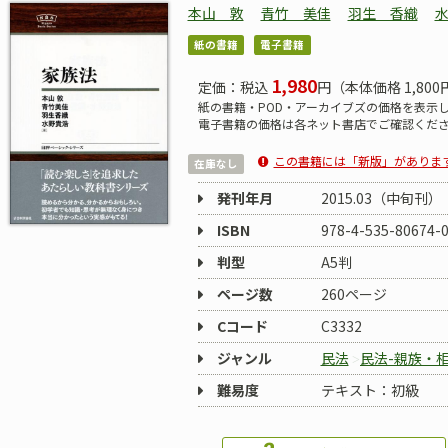
本山 敦
青竹 美佳
羽生 香織
紙の書籍
電子書籍
1,980
定価：税込
円（本体価格 1,800
紙の書籍・POD・アーカイブズの価格を表示
電子書籍の価格は各ネット書店でご確認くだ
この書籍には「新版」がありま
在庫なし
発刊年月
2015.03（中旬刊）
ISBN
978-4-535-80674-
判型
A5判
ページ数
260ページ
Cコード
C3332
ジャンル
民法
民法-親族・
難易度
テキスト：初級