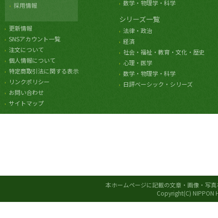
数学・物理学・科学
採用情報
シリーズ一覧
更新情報
法律・政治
SNSアカウント一覧
経済
注文について
社会・福祉・教育・文化・歴史
個人情報について
心理・医学
特定商取引法に関する表示
数学・物理学・科学
リンクポリシー
日評ベーシック・シリーズ
お問い合わせ
サイトマップ
本ホームページに記載の文章・画像・写真
Copyright(C) NIPPON