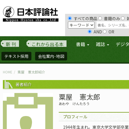
すべての商品
書籍のみ
AND
OR
新 刊
これから出る本
書籍
雑誌
デジ
テキスト採用
会社案内･地図
HOME
粟屋 憲太郎紹介
著者紹介
粟屋 憲太郎
あわや けんたろう
プロフィール
1944年生まれ。東京大学文学部卒