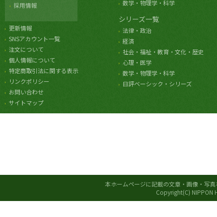
数学・物理学・科学
採用情報
シリーズ一覧
更新情報
法律・政治
SNSアカウント一覧
経済
注文について
社会・福祉・教育・文化・歴史
個人情報について
心理・医学
特定商取引法に関する表示
数学・物理学・科学
リンクポリシー
日評ベーシック・シリーズ
お問い合わせ
サイトマップ
本ホームページに記載の文章・画像・写真
Copyright(C) NIPPON