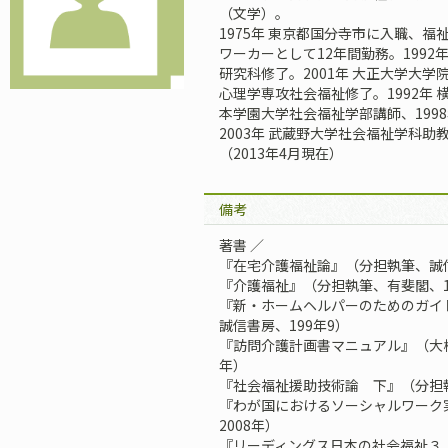
（文学）。
1975年 東京都国分寺市に入職、
ワーカーとして12年間勤務。1992
研究科修了。2001年 大正大学大
心理学専攻社会福祉修了。1992年 
本学園大学社会福祉学部講師、199
2003年 武蔵野大学社会福祉学科助
（2013年4月現在）
備考
著書 ／
『在宅介護福祉論』（分担執筆、誠信
『介護福祉』（分担執筆、有斐閣、1
『新・ホームヘルパーのためのガイ
誠信書房、199年9）
『訪問介護計画書マニュアル』（大橋
年）
『社会福祉援助技術論 下』（分担執
『わが国におけるソーシャルワーク
2008年）
『リーディングス日本の社会福祉３