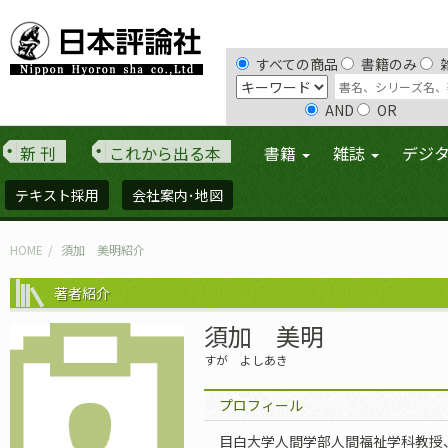
すべての商品
書籍のみ
AND
OR
新 刊
これから出る本
書籍
雑誌
デジ
テキスト採用
会社案内･地図
HOME
須加 美明紹介
著者紹介
須加 美明
すが よしあき
プロフィール
目白大学人間学部人間福祉学科教授