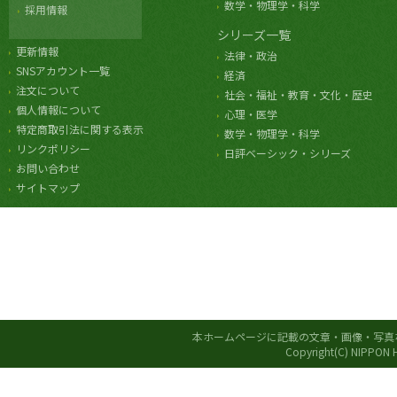
数学・物理学・科学
採用情報
シリーズ一覧
更新情報
法律・政治
SNSアカウント一覧
経済
注文について
社会・福祉・教育・文化・歴史
個人情報について
心理・医学
特定商取引法に関する表示
数学・物理学・科学
リンクポリシー
日評ベーシック・シリーズ
お問い合わせ
サイトマップ
本ホームページに記載の文章・画像・写真
Copyright(C) NIPPON