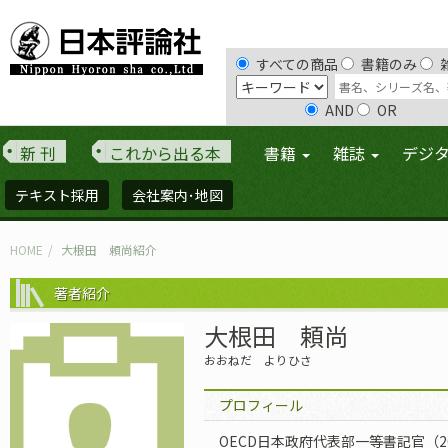
すべての商品
書籍のみ
AND
OR
新 刊
これから出る本
書籍
雑誌
デジ
テキスト採用
会社案内･地図
HOME
大根田 頼尚紹介
著者紹介
大根田 頼尚
おおねだ よりひさ
プロフィール
OECD日本政府代表部一等書記官（2