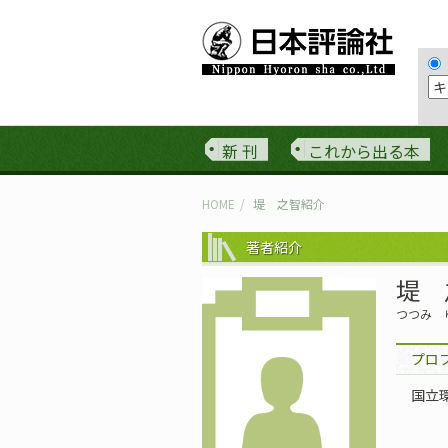
新 刊
これから出る本
HOME
堤 之智紹介
著者紹介
堤 
つつみ 
プロ
国立