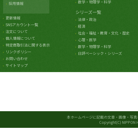
数学・物理学・科学
採用情報
シリーズ一覧
更新情報
法律・政治
SNSアカウント一覧
経済
注文について
社会・福祉・教育・文化・歴史
個人情報について
心理・医学
特定商取引法に関する表示
数学・物理学・科学
リンクポリシー
日評ベーシック・シリーズ
お問い合わせ
サイトマップ
本ホームページに記載の文章・画像・写真
Copyright(C) NIPPON