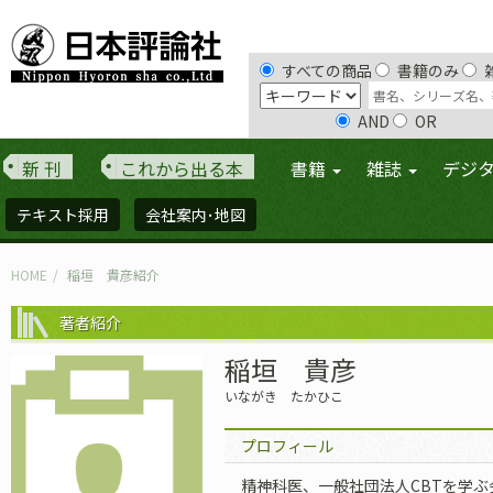
すべての商品
書籍のみ
AND
OR
新 刊
これから出る本
書籍
雑誌
デジ
テキスト採用
会社案内･地図
HOME
稲垣 貴彦紹介
著者紹介
稲垣 貴彦
いながき たかひこ
プロフィール
精神科医、一般社団法人CBTを学ぶ会