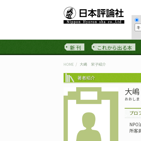
新 刊
これから出る本
HOME
大嶋 栄子紹介
著者紹介
大嶋
おおしま
プロ
NP
所客員