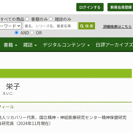
ログインする
新規会員登録
すべての商品
書籍のみ
雑誌のみ
検 索
詳細検索はこちら
AND
OR
書籍
雑誌
デジタルコンテンツ
日評アーカイブ
 栄子
 えいこ
フィール
O法人リカバリー代表、国立精神・神経医療研究センター精神保健研究
研究員（2024年11月現在）