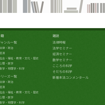
書籍
雑誌
ジャンル一覧
法律時報
法律・政治
法学セミナー
経済
経済セミナー
社会・福祉・教育・文化・歴史
数学セミナー
心理・医学
こころの科学
数学・物理学・科学
そだちの科学
シリーズ一覧
新基本法コンメンタール
法律・政治
経済
社会・福祉・教育・文化・歴史
心理・医学
数学・物理学・科学