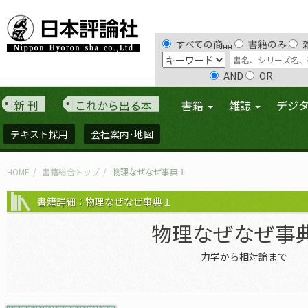
すべての商品
書籍のみ
AND
OR
新 刊
これから出る本
書籍
雑誌
デジ
テキスト採用
会社案内･地図
HOME
書籍総合トップ
物理なぜなぜ事典１
書籍詳細：物理なぜなぜ事典１
物理なぜなぜ事
力学から相対論まで