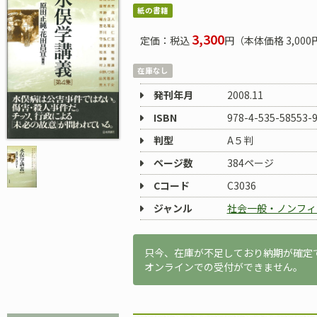
紙の書籍
3,300
定価：税込
円（本体価格 3,000
在庫なし
発刊年月
2008.11
ISBN
978-4-535-58553-
判型
A５判
ページ数
384ページ
Cコード
C3036
ジャンル
社会一般・ノンフィ
只今、在庫が不足しており納期が確定
オンラインでの受付ができません。