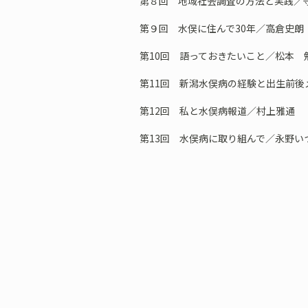
第８回 地域社会調査の方法と実践／
第９回 水俣に住んで30年／高倉史朗
第10回 語っておきたいこと／松本 
第11回 新潟水俣病の経験と出生前
第12回 私と水俣病報道／村上雅通
第13回 水俣病に取り組んで／永野い