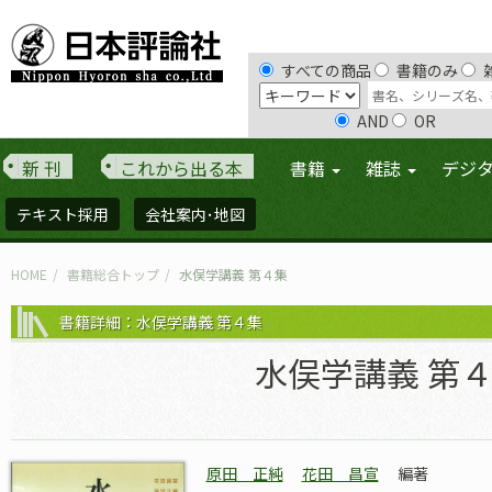
すべての商品
書籍のみ
AND
OR
新 刊
これから出る本
書籍
雑誌
デジ
テキスト採用
会社案内･地図
HOME
書籍総合トップ
水俣学講義 第４集
書籍詳細：水俣学講義 第４集
水俣学講義 第
原田 正純
花田 昌宣
編著