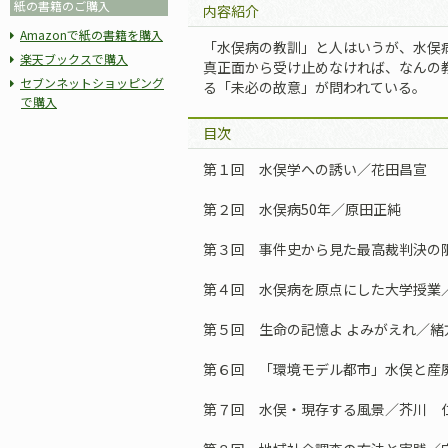
紙の書籍のご購入
内容紹介
Amazonで紙の書籍を購入
「水俣病の教訓」と人はいうが、水俣
楽天ブックスで購入
真正面から受け止めなければ、なんの
セブンネットショッピング
る「未必の故意」が問われている。
で購入
目次
第１回 水俣学への誘い／花田昌宣
第２回 水俣病50年／原田正純
第３回 事件史から見た最高裁判決の
第４回 水俣病を原点にした大学授業
第５回 生命の記憶よ よみがえれ／緒
第６回 「環境モデル都市」水俣と産
第７回 水俣・現存する風景／芥川 