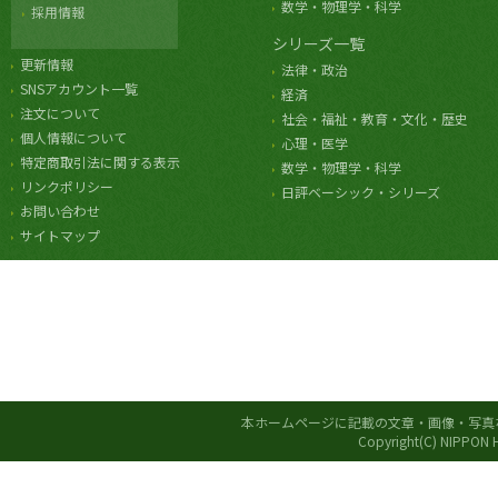
数学・物理学・科学
採用情報
シリーズ一覧
更新情報
法律・政治
SNSアカウント一覧
経済
注文について
社会・福祉・教育・文化・歴史
個人情報について
心理・医学
特定商取引法に関する表示
数学・物理学・科学
リンクポリシー
日評ベーシック・シリーズ
お問い合わせ
サイトマップ
本ホームページに記載の文章・画像・写真
Copyright(C) NIPPON