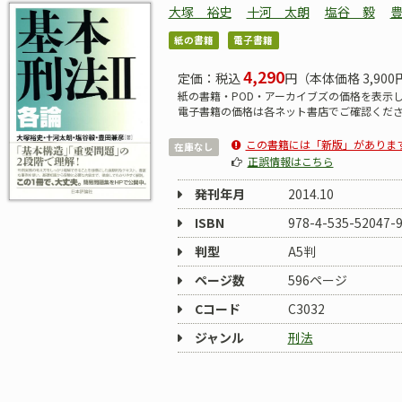
大塚 裕史
十河 太朗
塩谷 毅
紙の書籍
電子書籍
4,290
定価：税込
円（本体価格 3,900
紙の書籍・POD・アーカイブズの価格を表示
電子書籍の価格は各ネット書店でご確認くだ
この書籍には「新版」がありま
在庫なし
正誤情報はこちら
発刊年月
2014.10
ISBN
978-4-535-52047-
判型
A5判
ページ数
596ページ
Cコード
C3032
ジャンル
刑法