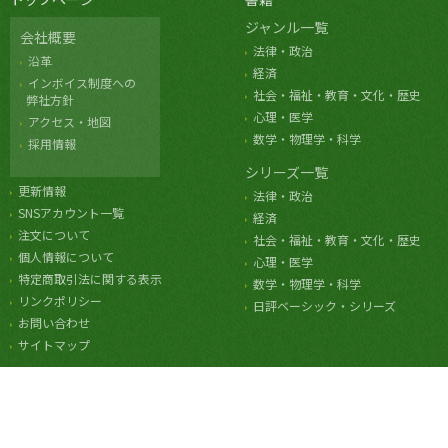
ジャンル一覧
会社概要
法律・政治
沿革
経済
インボイス制度への
社会・福祉・教育・文化・歴史
弊社方針
心理・医学
アクセス・地図
数学・物理学・科学
採用情報
シリーズ一覧
更新情報
法律・政治
SNSアカウント一覧
経済
注文について
社会・福祉・教育・文化・歴史
個人情報について
心理・医学
特定商取引法に関する表示
数学・物理学・科学
リンクポリシー
日評ベーシック・シリーズ
お問い合わせ
サイトマップ