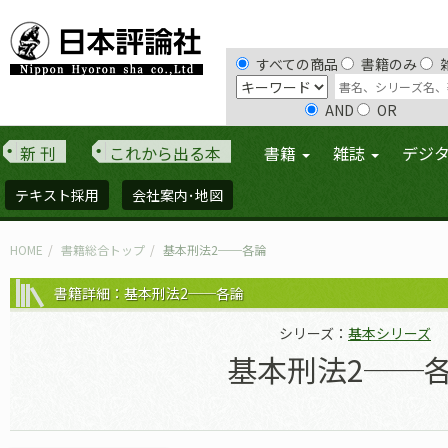
すべての商品
書籍のみ
AND
OR
新 刊
これから出る本
書籍
雑誌
デジ
テキスト採用
会社案内･地図
HOME
書籍総合トップ
基本刑法2──各論
書籍詳細：基本刑法2──各論
シリーズ：
基本シリーズ
基本刑法2──