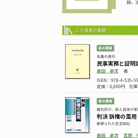
録。
この著者の書籍
紙の書籍
名著の復刊
民事実務と証明
倉田 卓次
著
ISBN：978-4-535-5
定価：6,600円
在庫
紙の書籍
裁判所が、訴え自体が邪
判決 訴権の濫用
断罪された狂言訴訟
倉田 卓次
宮原 