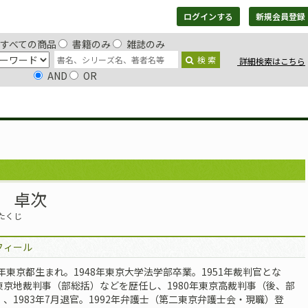
ログインする
新規会員登録
すべての商品
書籍のみ
雑誌のみ
検 索
詳細検索はこちら
AND
OR
書籍
雑誌
デジタルコンテンツ
日評アーカイブ
 卓次
たくじ
フィール
2年東京都生まれ。1948年東京大学法学部卒業。1951年裁判官とな
東京地裁判事（部総括）などを歴任し、1980年東京高裁判事（後、部
）、1983年7月退官。1992年弁護士（第二東京弁護士会・現職）登