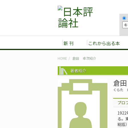
新 刊
これから出る本
HOME
倉田 卓次紹介
著者紹介
倉田
くらた 
プロ
192
る。
総括