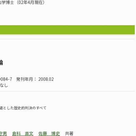
法学博士（02年4月現在）
論
9084-7
発刊年月： 2008.02
なし
道とした歴史的判決のすべて
守男
倉科 直文
佐藤 博史
共著