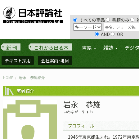
すべての商品
書籍のみ
AND
OR
新 刊
これから出る本
書籍
雑誌
デジ
テキスト採用
会社案内･地図
HOME
岩永 恭雄紹介
著者紹介
岩永 恭雄
いわなが やすお
プロフィール
1946年東京都生まれ。1972年東