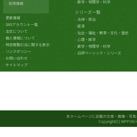
数学・物理学・科学
採用情報
シリーズ一覧
更新情報
法律・政治
SNSアカウント一覧
経済
注文について
社会・福祉・教育・文化・歴史
個人情報について
心理・医学
特定商取引法に関する表示
数学・物理学・科学
リンクポリシー
日評ベーシック・シリーズ
お問い合わせ
サイトマップ
本ホームページに記載の文章・画像・写真
Copyright(C) NIPPON