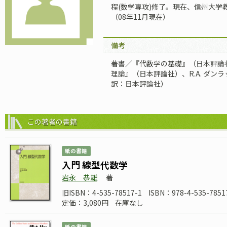
程(数学専攻)修了。現在、信州大学
（08年11月現在）
備考
著書／『代数学の基礎』（日本評論
理論』（日本評論社）、R.A. ダ
訳：日本評論社）
この著者の書籍
紙の書籍
入門 線型代数学
岩永 恭雄
著
旧ISBN：4-535-78517-1
ISBN：978-4-535-7851
定価：3,080円
在庫なし
紙の書籍