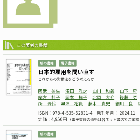
この著者の書籍
紙の書籍
電子書籍
日本的雇用を問い直す
これからの労働法をどう考えるか
國武 英生
沼田 雅之
山川 和義
山下 昇
緒方 桂子
岡本 舞子
北岡 大介
後藤 究
所 浩代
早津 裕貴
藤木 貴史
細川 良
ISBN：978-4-535-52831-4
発刊年月： 2024.11
定価：4,950円
（電子書籍の価格は各ネット書店でご確認
紙の書籍