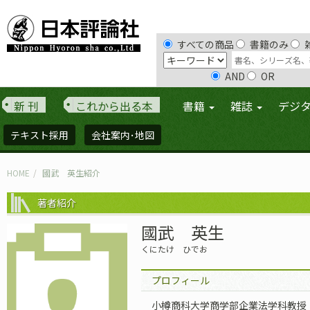
すべての商品
書籍のみ
AND
OR
新 刊
これから出る本
書籍
雑誌
デジ
テキスト採用
会社案内･地図
HOME
國武 英生紹介
著者紹介
國武 英生
くにたけ ひでお
プロフィール
小樽商科大学商学部企業法学科教授（