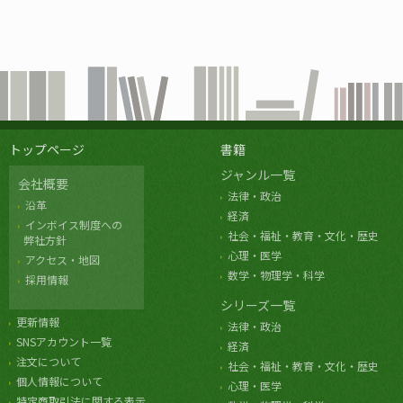
トップページ
書籍
ジャンル一覧
会社概要
法律・政治
沿革
経済
インボイス制度への
社会・福祉・教育・文化・歴史
弊社方針
心理・医学
アクセス・地図
数学・物理学・科学
採用情報
シリーズ一覧
更新情報
法律・政治
SNSアカウント一覧
経済
注文について
社会・福祉・教育・文化・歴史
個人情報について
心理・医学
特定商取引法に関する表示