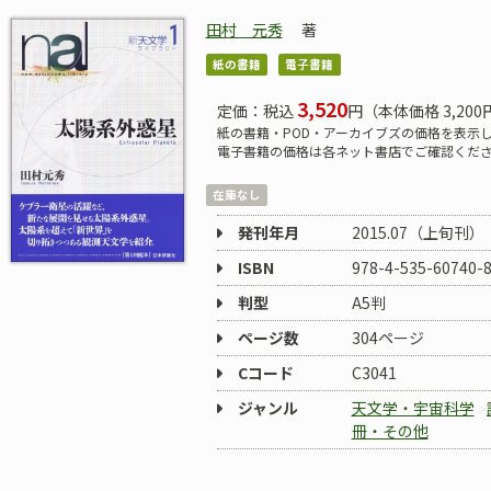
田村 元秀
著
紙の書籍
電子書籍
3,520
定価：税込
円（本体価格 3,200
紙の書籍・POD・アーカイブズの価格を表示
電子書籍の価格は各ネット書店でご確認くだ
在庫なし
発刊年月
2015.07（上旬刊）
ISBN
978-4-535-60740-
判型
A5判
ページ数
304ページ
Cコード
C3041
ジャンル
天文学・宇宙科学
冊・その他