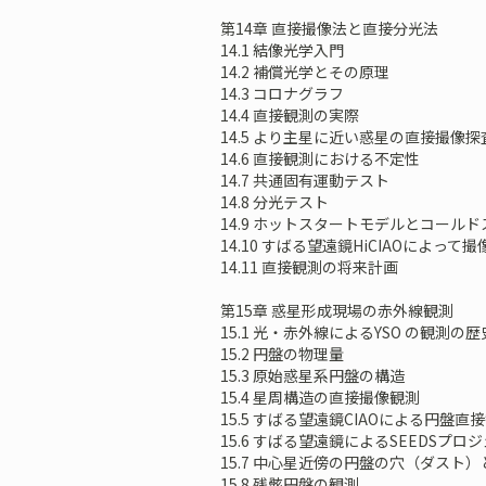
第14章 直接撮像法と直接分光法
14.1 結像光学入門
14.2 補償光学とその原理
14.3 コロナグラフ
14.4 直接観測の実際
14.5 より主星に近い惑星の直接撮像探
14.6 直接観測における不定性
14.7 共通固有運動テスト
14.8 分光テスト
14.9 ホットスタートモデルとコール
14.10 すばる望遠鏡HiCIAOによっ
14.11 直接観測の将来計画
第15章 惑星形成現場の赤外線観測
15.1 光・赤外線によるYSO の観測の歴
15.2 円盤の物理量
15.3 原始惑星系円盤の構造
15.4 星周構造の直接撮像観測
15.5 すばる望遠鏡CIAOによる円盤直
15.6 すばる望遠鏡によるSEEDSプ
15.7 中心星近傍の円盤の穴（ダスト
15.8 残骸円盤の観測