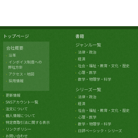
トップページ
書籍
ジャンル一覧
会社概要
法律・政治
沿革
経済
インボイス制度への
社会・福祉・教育・文化・歴史
弊社方針
心理・医学
アクセス・地図
数学・物理学・科学
採用情報
シリーズ一覧
更新情報
法律・政治
SNSアカウント一覧
経済
注文について
社会・福祉・教育・文化・歴史
個人情報について
心理・医学
特定商取引法に関する表示
数学・物理学・科学
リンクポリシー
日評ベーシック・シリーズ
お問い合わせ