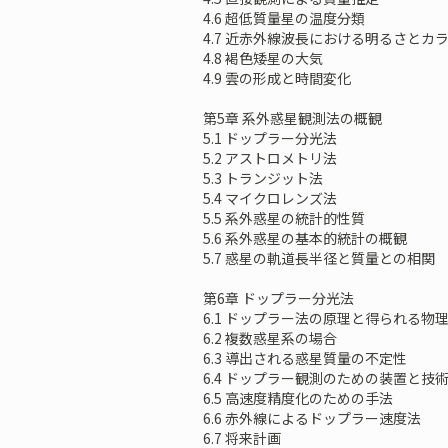
4.6 超低質量星の温度分類
4.7 近赤外線波長における明るさとカ
4.8 褐色矮星の大気
4.9 雲の形成と時間変化
第5章 系外惑星観測法の概観
5.1 ドップラー分光法
5.2 アストロメトリ法
5.3 トランジット法
5.4 マイクロレンズ法
5.5 系外惑星の統計的性質
5.6 系外惑星の基本的統計の概観
5.7 惑星の軌道長半径と質量との相関
第6章 ドップラー分光法
6.1 ドップラー法の原理と得られる物
6.2 複数惑星系の場合
6.3 導出される惑星質量の不定性
6.4 ドップラー観測のための装置と技
6.5 高速度精度化のための手法
6.6 赤外線によるドップラー速度法
6.7 将来計画