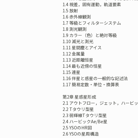
1.4 視差，固有運動，軌道要素
1.5 放射
1.6 赤外線観測
1.7 等級とフィルターシステム
1.8 測光観測
1.9 カラー（色）と絶対等級
1.10 減光と測光
1.11 星間塵とアイス
1.12 金属量
1.13 近距離恒星
1.14 最も近傍の恒星
1.15 連星
1.16 伴星と惑星の一般的な記述法
1.17 簡易定数・単位・換算表
第2章 星惑星形成
2.1 アウトフロー，ジェット，ハー
2.2 Tタウリ型星
2.3 弱輝線Tタウリ型星
2.4 ハービックAe/Be星
2.5 YSOのHR図
2.6 YSOの星周構造