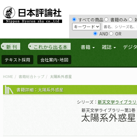
すべての商品
書籍のみ
AND
OR
新 刊
これから出る本
書籍
雑誌
デジ
テキスト採用
会社案内･地図
HOME
書籍総合トップ
太陽系外惑星
書籍詳細：太陽系外惑星
シリーズ：
新天文学ライブラリ
新天文学ライブラリー第1巻
太陽系外惑星