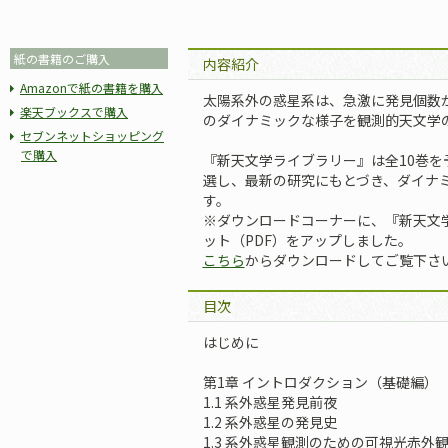
紙の書籍のご購入
内容紹介
Amazonで紙の書籍を購入
太陽系外の惑星系は、急激に発見個数
楽天ブックスで購入
のダイナミックな様子を観測的天文学
セブンネットショッピング
で購入
『新天文学ライブラリー』は全10巻
選し、最新の研究にもとづき、ダイナ
す。
※ダウンロードコーナーに、『新天文
ット（PDF）をアップしました。
こちら
からダウンロードしてご覧下さ
目次
はじめに
第1章 イントロダクション（基礎編）
1.1 系外惑星発見前夜
1.2 系外惑星の発見史
1.3 系外惑星観測のための可視光赤外