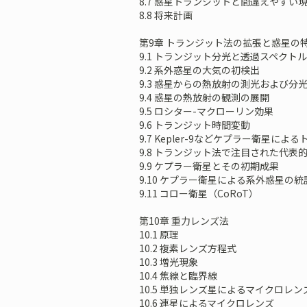
8.7 惑星トランジットと間違えやすい
8.8 将来計画
第9章 トランジット法の拡張と惑星の
9.1 トランジット分光と透過スペクトル
9.2 系外惑星の大気の初検出
9.3 惑星からの熱放射の測光および分
9.4 惑星の熱放射の観測の展開
9.5 ロシター-マクローリン効果
9.6 トランジット時間変動
9.7 Kepler-9などケプラー衛星に
9.8 トランジット法で注目された代表
9.9 ケプラー衛星とその初期成果
9.10 ケプラー衛星による系外惑星の統
9.11 コロー衛星（CoRoT）
第10章 重力レンズ法
10.1 原理
10.2 複素レンズ方程式
10.3 増光現象
10.4 焦線と臨界線
10.5 単独レンズ星によるマイクロレ
10.6 連星によるマイクロレンズ