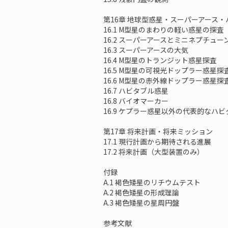
第16章 地球型惑星・スーパーアース
16.1 M型星のまわりの軽い惑星の探査
16.2 スーパーアースとミニネプチュー
16.3 スーパーアースの大気
16.4 M型星のトランジット惑星探査
16.5 M型星の可視光ドップラー惑星探
16.6 M型星の赤外線ドップラー惑星探
16.7 ハビタブル惑星
16.8 バイオマーカー
16.9 ケプラー惑星以外の代表的なハ
第17章 将来計画・将来ミッション
17.1 現行計画から期待される進展
17.2 将来計画（大型装置のみ）
付録
A.1 褐色矮星のリチウムテスト
A.2 褐色矮星の形成理論
A.3 褐色矮星の星周円盤
参考文献