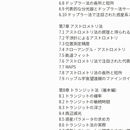
6.8 ドップラー法の長所と短所
6.9 代表的な分光器とドップラー法サ
6.10 ドップラー法で注目された惑星
第7章 アストロメトリ法
7.1 アストロメトリ法の原理と得られ
7.2 干渉計によるアストロメトリ
7.3 位置測定精度
7.4 ナローアングル・アストロメトリ
7.5 軌道フィット
7.6 アストロメトリ法で注目された代
7.7 MAPS
7.8 アストロメトリ法の長所と短所
7.9 ハッブル宇宙望遠鏡のファインガ
第8章 トランジット法（基本編）
8.1 トランジットの確率
8.2 トランジットの継続時間
8.3 トランジットの深さ
8.4 周辺減光
8.5 惑星パラメータの求め方
8.6 トランジット法の実際