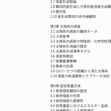
2.7 惑星形成理論
2.8 集団的星形成と代表的星惑星形成
2.9 銀河系
2.10 星形成領域の赤外線観測
第3章 太陽系内惑星
3.1 太陽系内惑星の観測データ
3.2 小惑星帯
3.3 太陽系内惑星の物理的・化学的性
3.4 太陽系形成論の歴史
3.5 太陽系形成標準モデル
3.6 惑星移動説
3.7 後期重爆撃期
3.8 衛星の起源
3.9 10パーセクの距離から見た太陽系
3.10 惑星の軌道要素とケプラーの法則
第4章 超低質量天体
4.1 褐色矮星観測の歴史
4.2 褐色矮星の性質
4.3 褐色矮星の重要性
4.4 低質量星におけるエネルギー生成
4.5 直接観測による質量推定