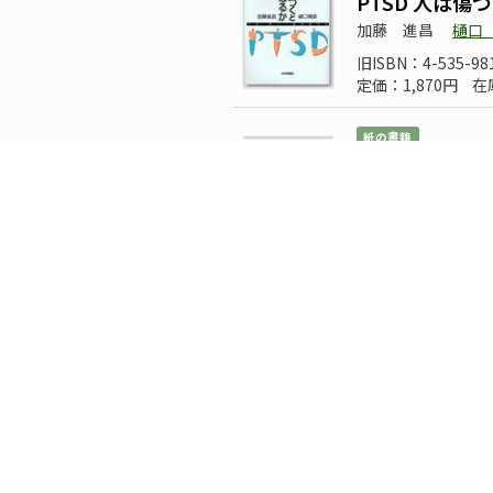
PTSD 人は
加藤 進昌
樋口
旧ISBN：4-535-98
定価：1,870円
在
紙の書籍
エビデンス・ベ
V. B. V. ハッセル
旧ISBN：4-535-56
定価：5,225円
在
紙の書籍
パニック障害
貝谷 久宣
編
旧ISBN：4-535-98
定価：3,080円
在
紙の書籍