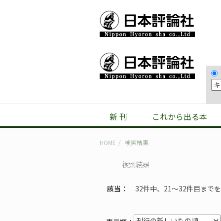
新 刊
これから出る本
HOME
検索結果
検索結果
該当
32件中、21〜32件目まで