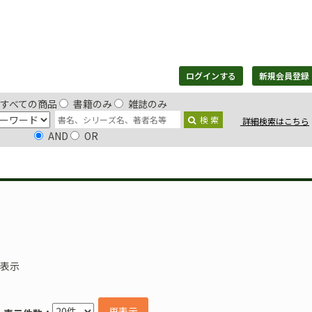
ログインする
新規会員登録
すべての商品
書籍のみ
雑誌のみ
検 索
詳細検索はこちら
AND
OR
書籍
雑誌
デジタルコンテンツ
日評アーカイブ
を表示
再表示