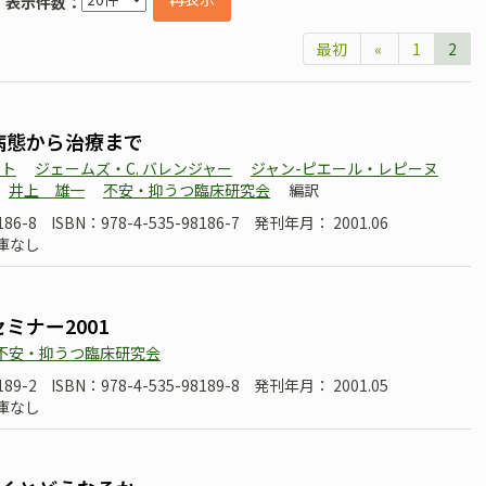
表示件数：
最初
«
1
2
病態から治療まで
ット
ジェームズ・C. バレンジャー
ジャン-ピエール・レピーヌ
井上 雄一
不安・抑うつ臨床研究会
編訳
186-8
ISBN：978-4-535-98186-7
発刊年月： 2001.06
庫なし
ミナー2001
不安・抑うつ臨床研究会
189-2
ISBN：978-4-535-98189-8
発刊年月： 2001.05
庫なし