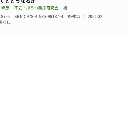
傷つくとどうなるか
 輝彦
不安・抑うつ臨床研究会
編
187-6
ISBN：978-4-535-98187-4
発刊年月： 2001.02
庫なし
イスト 心理治療マニュアル
M. ハーセン
編著
坂野 雄二
不安・抑うつ臨床研究会
編訳
131-1
ISBN：978-4-535-56131-1
発刊年月： 2000.11
庫なし
研究最前線
不安・抑うつ臨床研究会
170-1
ISBN：978-4-535-98170-6
発刊年月： 2000.08
庫なし