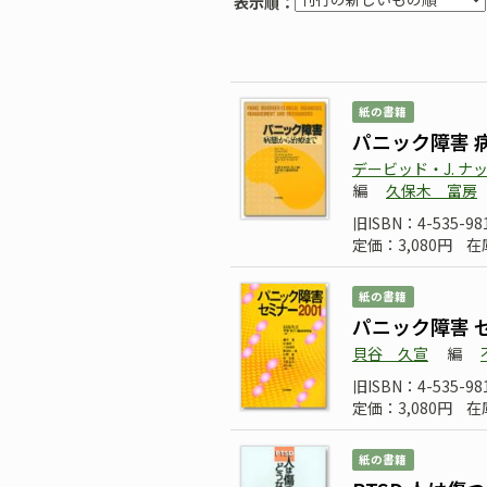
表示順：
紙の書籍
パニック障害 
デービッド・J. ナ
編
久保木 富房
旧ISBN：4-535-98
定価：3,080円
在
紙の書籍
パニック障害 セ
貝谷 久宣
編
旧ISBN：4-535-98
定価：3,080円
在
紙の書籍