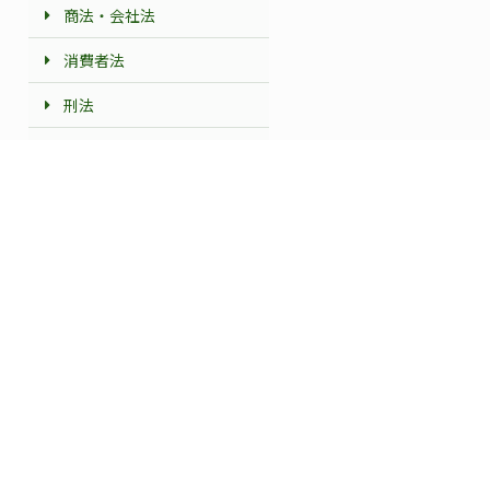
商法・会社法
消費者法
刑法
刑事政策・少年法
医事法
司法
民事訴訟法
刑事訴訟法
労働法
社会保障法
知的財産法