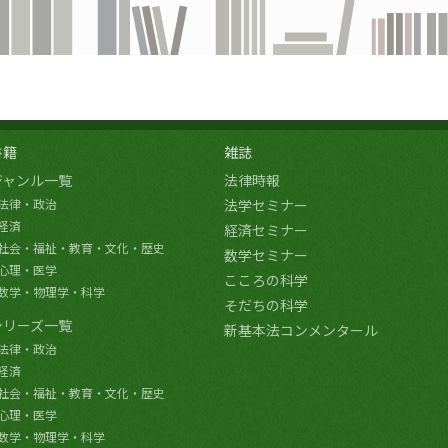
書籍
雑誌
ジャンル一覧
法律時報
法律・政治
法学セミナー
経済
経済セミナー
社会・福祉・教育・文化・歴史
数学セミナー
心理・医学
こころの科学
数学・物理学・科学
そだちの科学
シリーズ一覧
新基本法コンメンタール
法律・政治
経済
社会・福祉・教育・文化・歴史
心理・医学
数学・物理学・科学