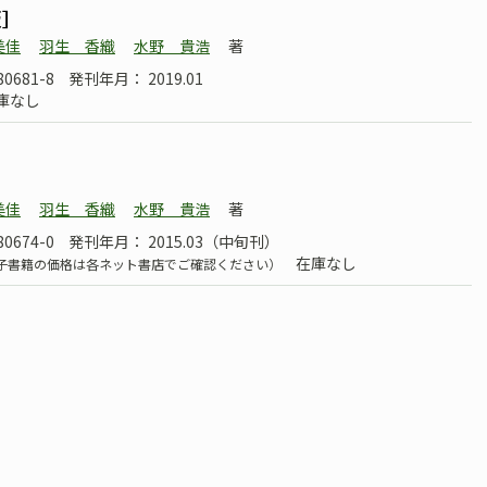
版］
美佳
羽生 香織
水野 貴浩
著
80681-8
発刊年月： 2019.01
庫なし
美佳
羽生 香織
水野 貴浩
著
80674-0
発刊年月： 2015.03（中旬刊）
在庫なし
子書籍の価格は各ネット書店でご確認ください）