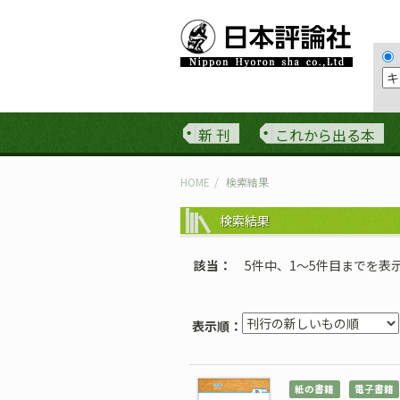
新 刊
これから出る本
HOME
検索結果
検索結果
該当
5件中、1〜5件目までを表
表示順：
紙の書籍
電子書籍