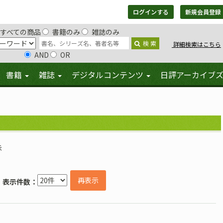
ログインする
新規会員登録
すべての商品
書籍のみ
雑誌のみ
検 索
詳細検索はこちら
AND
OR
書籍
雑誌
デジタルコンテンツ
日評アーカイブ
示
再表示
表示件数：