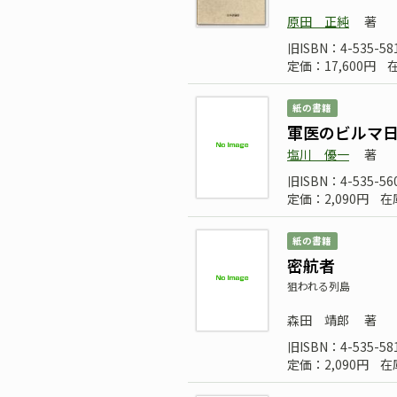
原田 正純
著
旧ISBN：4-535-58
定価：17,600円
紙の書籍
軍医のビルマ
塩川 優一
著
旧ISBN：4-535-56
定価：2,090円
在
紙の書籍
密航者
狙われる列島
森田 靖郎
著
旧ISBN：4-535-58
定価：2,090円
在