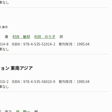
庫なし
人事件
ー
著
村井 敏邦
村井 のり子
訳
014-8
ISBN：978-4-535-51014-2
発刊年月： 1995.04
庫なし
ョン 東南アジア
010-2
ISBN：978-4-535-56010-9
発刊年月： 1995.04
庫なし
井 直之
桂 敬一
編