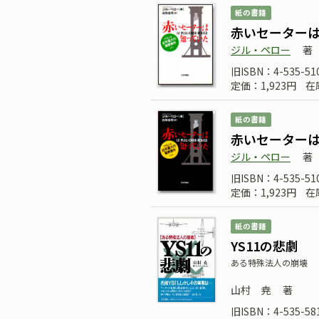
紙の書籍
赤いセーターは
ジル・ペロー
著
旧ISBN：4-535-51
定価：1,923円
在
紙の書籍
赤いセーターは
ジル・ペロー
著
旧ISBN：4-535-51
定価：1,923円
在
紙の書籍
YS11の悲劇
ある特殊法人の崩壊
山村 尭
著
旧ISBN：4-535-58