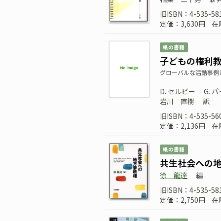
旧ISBN：4-535-58
定価：3,630円
在
紙の書籍
子どもの権利
グローバルな活動事例
D. セルビー
G. 
岩川 直樹
訳
旧ISBN：4-535-56
定価：2,136円
在
紙の書籍
共生社会への
徐 龍達
編
旧ISBN：4-535-58
定価：2,750円
在