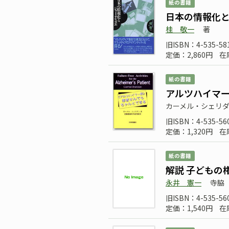
紙の書籍
日本の情報化
桂 敬一
著
旧ISBN：4-535-58
定価：2,860円
在
紙の書籍
アルツハイマー
カーメル・シェリ
旧ISBN：4-535-56
定価：1,320円
在
紙の書籍
解説 子どもの
永井 憲一
寺脇
旧ISBN：4-535-56
定価：1,540円
在