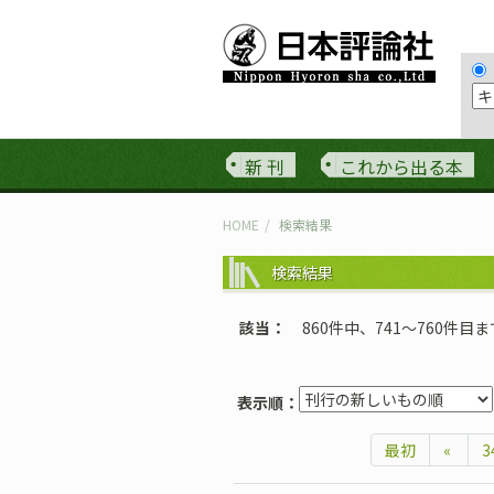
新 刊
これから出る本
HOME
検索結果
検索結果
該当
860件中、741〜760件目
表示順：
最初
«
3