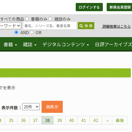
ログインする
新規会員登録
すべての商品
書籍のみ
雑誌のみ
検 索
詳細検索はこちら
AND
OR
書籍
雑誌
デジタルコンテンツ
日評アーカイブ
までを表示
再表示
表示件数：
4
35
36
37
38
39
40
41
42
»
最後