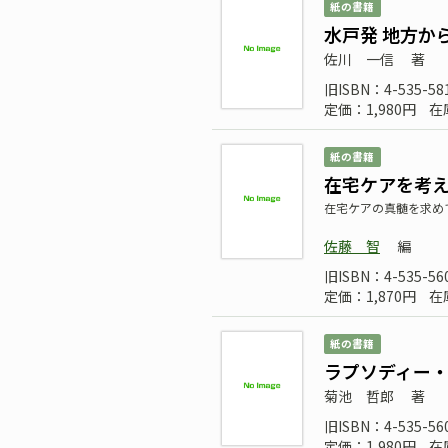
紙の書籍
水戸発 地方か
佐川 一信
著
旧ISBN：4-535-58
定価：1,980円
在
紙の書籍
在宅ケアを考
在宅ケアの真髄を求め
佐藤 智
編
旧ISBN：4-535-56
定価：1,870円
在
紙の書籍
ラプソディー
菊池 哲郎
著
旧ISBN：4-535-56
定価：1,980円
在