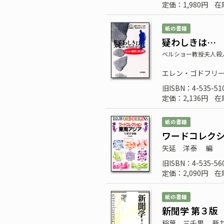
定価：1,980円
在
紙の書籍
疑わしきは…
ベルショー教授夫人殺
エレン・ゴドフリ
旧ISBN：4-535-51
定価：2,136円
在
紙の書籍
ワードコレクシ
矢延 洋泰
編
旧ISBN：4-535-56
定価：2,090円
在
紙の書籍
新聞学 第３版
稲葉 三千男
新