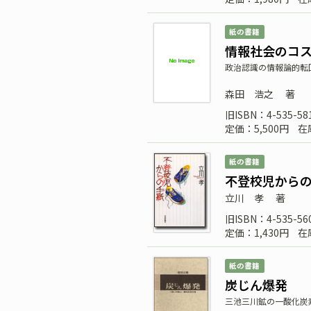
紙の書籍
情報社会のコ
政治認識の情報論的転
森田 浩之
著
旧ISBN：4-535-58
定価：5,500円
在
紙の書籍
不登校児から
立川 孝
著
旧ISBN：4-535-56
定価：1,430円
在
紙の書籍
炭じん爆発
三池三川鉱の一酸化炭